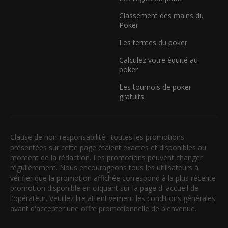
Classement des mains du
Poker
Les termes du poker
Calculez votre équité au
poker
Les tournois de poker
gratuits
Clause de non-responsabilité : toutes les promotions
présentées sur cette page étaient exactes et disponibles au
moment de la rédaction. Les promotions peuvent changer
régulièrement. Nous encourageons tous les utilisateurs à
vérifier que la promotion affichée correspond à la plus récente
promotion disponible en cliquant sur la page d' accueil de
l'opérateur. Veuillez lire attentivement les conditions générales
avant d'accepter une offre promotionnelle de bienvenue.