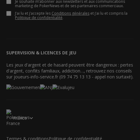
Je souhaite m’abonner aux newsletters et aux communications
marketing de PokerNews et de ses partenaires commerciaux.
J’ai lu et j’accepte les
Conditions générales
et j’ai lu et compris la
Politique de confidentialité
.
SUPERVISION & LICENCES DE JEU
Les jeux d'argent et de hasard peuvent être dangereux : pertes
d'argent, conflits familiaux, addiction…, retrouvez nos conseils
sur joueurs-info-service.fr (09 74 75 13 13 - appel non surtaxé).
France
Termes & conditions
Politique de confidentialité