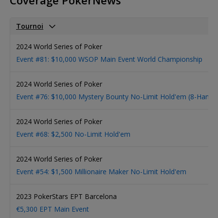
Tournoi
2024 World Series of Poker
Event #81: $10,000 WSOP Main Event World Championship
2024 World Series of Poker
Event #76: $10,000 Mystery Bounty No-Limit Hold'em (8-Hande
2024 World Series of Poker
Event #68: $2,500 No-Limit Hold'em
2024 World Series of Poker
Event #54: $1,500 Millionaire Maker No-Limit Hold'em
2023 PokerStars EPT Barcelona
€5,300 EPT Main Event