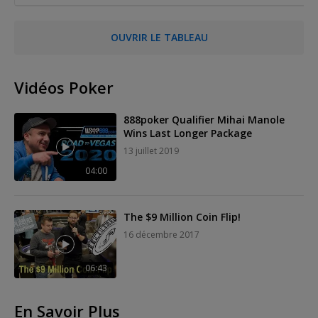
OUVRIR LE TABLEAU
Vidéos Poker
888poker Qualifier Mihai Manole
Wins Last Longer Package
13 juillet 2019
04:00
The $9 Million Coin Flip!
16 décembre 2017
06:43
En Savoir Plus