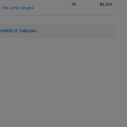
39
$6,504
m, Pot Limit Omaha
UVRIR LE TABLEAU