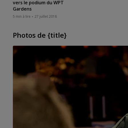
vers le podium du WPT
Gardens
5 min à lire
27 juillet 2018
Photos de {title}