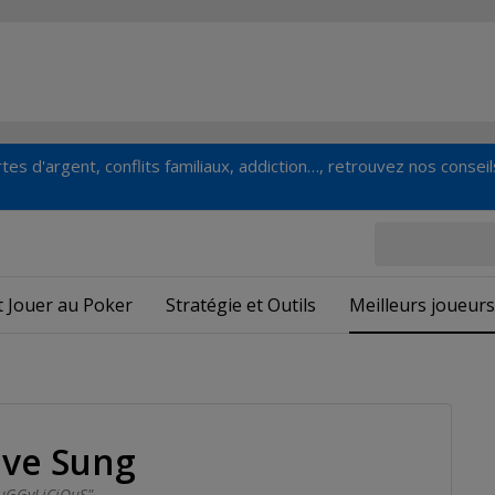
s d'argent, conflits familiaux, addiction…, retrouvez nos conseil
Jouer au Poker
Stratégie et Outils
Meilleurs joueur
eve Sung
uGGyLiCiOuS"