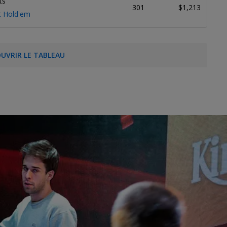
ts
301
$1,213
t Hold'em
UVRIR LE TABLEAU