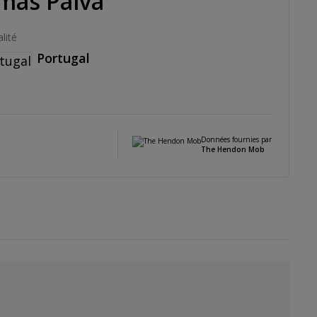
mas Paiva
lité
Portugal
Données fournies par
The Hendon Mob