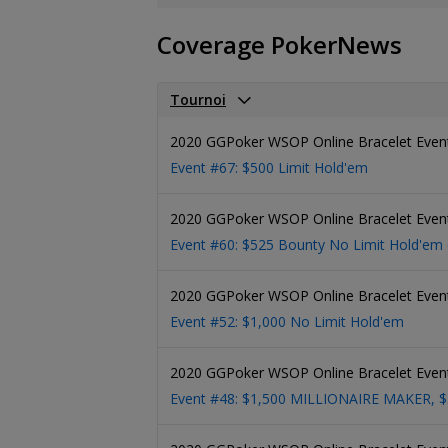
Coverage PokerNews
Tournoi
2020 GGPoker WSOP Online Bracelet Even
Event #67: $500 Limit Hold'em
2020 GGPoker WSOP Online Bracelet Even
Event #60: $525 Bounty No Limit Hold'em
2020 GGPoker WSOP Online Bracelet Even
Event #52: $1,000 No Limit Hold'em
2020 GGPoker WSOP Online Bracelet Even
Event #48: $1,500 MILLIONAIRE MAKER, 