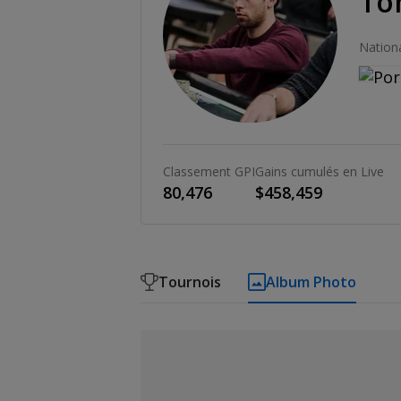
To
Nationa
Classement GPI
Gains cumulés en Live
80,476
$458,459
Tournois
Album Photo