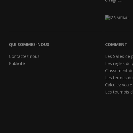
QUI SOMMES-NOUS
COMMENT
Contactez-nous
Les Salles de 
Publicité
Les règles du 
Classement de
Les termes du
Calculez votre
Les tournois d