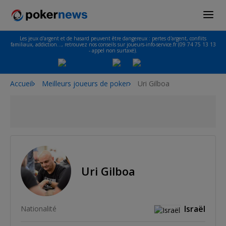
Les jeux d'argent et de hasard peuvent être dangereux : pertes d'argent, conflits
familiaux, addiction…, retrouvez nos conseils sur joueurs-info-service.fr (09 74 75 13 13
- appel non surtaxé).
Accueil
Meilleurs joueurs de poker
Uri Gilboa
Uri Gilboa
Israël
Nationalité