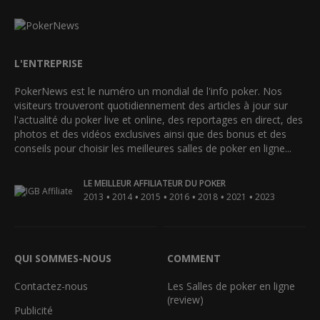
L'ENTREPRISE
PokerNews est le numéro un mondial de l'info poker. Nos
visiteurs trouveront quotidiennement des articles à jour sur
l'actualité du poker live et online, des reportages en direct, des
photos et des vidéos exclusives ainsi que des bonus et des
conseils pour choisir les meilleures salles de poker en ligne...
LE MEILLEUR AFFILIATEUR DU POKER
•
•
•
•
•
•
2013
2014
2015
2016
2018
2021
2023
QUI SOMMES-NOUS
COMMENT
Contactez-nous
Les Salles de poker en ligne
(review)
Publicité