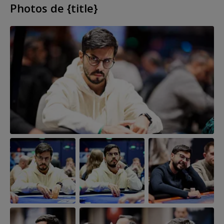
Photos de {title}