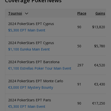
Tournoi
Place
Gains
2024 PokerStars EPT Cyprus
90
$13,820
$5,300 EPT Main Event
2024 PokerStars EPT Cyprus
50
$5,780
$1,100 Eureka Main Event
2024 PokerStars EPT Barcelona
297
€4,520
€1,100 Estrellas Poker Tour Main Event
2024 PokerStars EPT Monte Carlo
91
€3,430
€3,000 EPT Mystery Bounty
2024 PokerStars EPT Paris
90
€17,250
€5,300 EPT Main Event