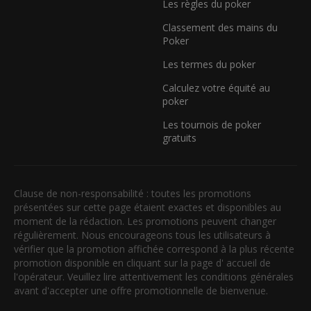
Les règles du poker
Classement des mains du
Poker
Les termes du poker
Calculez votre équité au
poker
Les tournois de poker
gratuits
Clause de non-responsabilité : toutes les promotions
présentées sur cette page étaient exactes et disponibles au
moment de la rédaction. Les promotions peuvent changer
régulièrement. Nous encourageons tous les utilisateurs à
vérifier que la promotion affichée correspond à la plus récente
promotion disponible en cliquant sur la page d' accueil de
l'opérateur. Veuillez lire attentivement les conditions générales
avant d'accepter une offre promotionnelle de bienvenue.