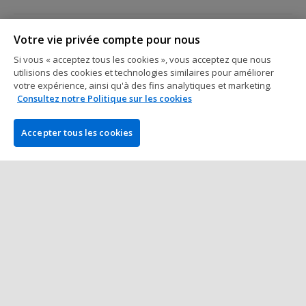
Clubs de jeux - Paris
Votre vie privée compte pour nous
Grosse affluence au Club Circus, le
Si vous « acceptez tous les cookies », vous acceptez que nous
gagnant du Texapoker Millenium
utilisions des cookies et technologies similaires pour améliorer
empochera 63.500€
votre expérience, ainsi qu'à des fins analytiques et marketing.
2 min à lire
09 juillet 2022
Consultez notre Politique sur les cookies
Accepter tous les cookies
Clubs de jeux - Paris
Texapoker Millenium : La finale en
direct du Club Circus
1 min à lire
01 juillet 2022
Plus de Posts