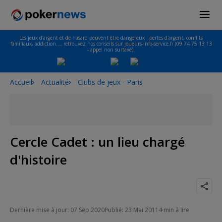
Les jeux d'argent et de hasard peuvent être dangereux : pertes d'argent, conflits
familiaux, addiction…, retrouvez nos conseils sur joueurs-info-service.fr (09 74 75 13 13
- appel non surtaxé).
Accueil
Actualité
Clubs de jeux - Paris
Cercle Cadet : un lieu chargé
d'histoire
Dernière mise à jour: 07 Sep 2020
Publié: 23 Mai 2011
4 min à lire