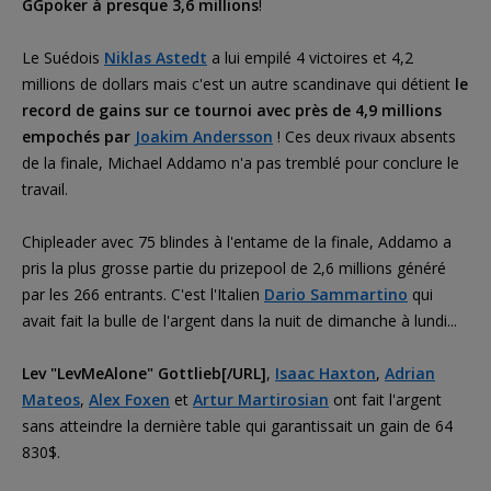
GGpoker à presque 3,6 millions
!
Le Suédois
Niklas Astedt
a lui empilé 4 victoires et 4,2
millions de dollars mais c'est un autre scandinave qui détient
le
record de gains sur ce tournoi avec près de 4,9 millions
empochés par
Joakim Andersson
! Ces deux rivaux absents
de la finale, Michael Addamo n'a pas tremblé pour conclure le
travail.
Chipleader avec 75 blindes à l'entame de la finale, Addamo a
pris la plus grosse partie du prizepool de 2,6 millions généré
par les 266 entrants. C'est l'Italien
Dario Sammartino
qui
avait fait la bulle de l'argent dans la nuit de dimanche à lundi...
Lev "LevMeAlone" Gottlieb[/URL]
,
Isaac Haxton
,
Adrian
Mateos
,
Alex Foxen
et
Artur Martirosian
ont fait l'argent
sans atteindre la dernière table qui garantissait un gain de 64
830$.