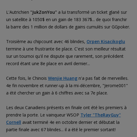
L'Autrichien
"JukZonYou"
a lui transformé un ticket glané sur
un satellite à 1050$ en un gain de 183 367$... de quoi franchir
la barre des 1 million de dollars de gains cumulés sur GGpoker.
Troisième au chipcount avec 46 blindes,
Orpen Kisacikoglu
termine à une frustrante 6e place. C'est son meilleur résultat
sur un tournoi qu'il ne dispute que rarement, son précédent
record étant une 8e place en avril dernier...
Cette fois, le Chinois
Wenjie Huang
n'a pas fait de merveilles.
4e fin novembre et runner-up à la mi-décembre, "Jerome001"
a été chercher un gain à 6 chiffres avec sa 7e place.
Les deux Canadiens présents en finale ont été les premiers à
prendre la porte. Le vainqueur WSOP
Tyler "TheRayGuy"
Cornell
avait terminé 4e en octobre dernier et débutait la
partie finale avec 67 blindes... il a été le premier sortant!