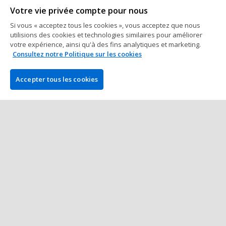
Votre vie privée compte pour nous
Poker Online
Si vous « acceptez tous les cookies », vous acceptez que nous
utilisions des cookies et technologies similaires pour améliorer
Runner-up du Super MILLION$,
votre expérience, ainsi qu'à des fins analytiques et marketing.
Niklas Astedt cumule 44 millions de
Consultez notre Politique sur les cookies
gains online
3 min à lire
10 août 2022
Accepter tous les cookies
Poker Online
Ognyan Dimov s'offre Ole Schemion
et le Super MILLION$ (302.053$)
3 min à lire
03 août 2022
Plus de Posts