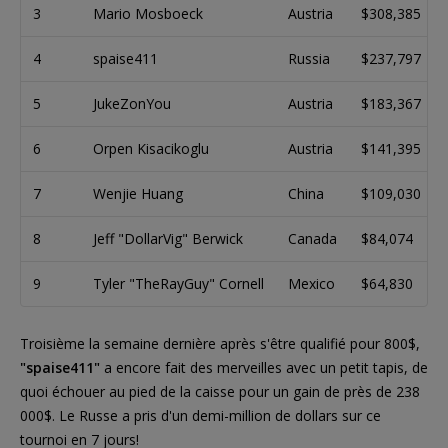
3
Mario Mosboeck
Austria
$308,385
4
spaise411
Russia
$237,797
5
JukeZonYou
Austria
$183,367
6
Orpen Kisacikoglu
Austria
$141,395
7
Wenjie Huang
China
$109,030
8
Jeff "DollarVig" Berwick
Canada
$84,074
9
Tyler "TheRayGuy" Cornell
Mexico
$64,830
Troisième la semaine dernière après s'être qualifié pour 800$,
"spaise411"
a encore fait des merveilles avec un petit tapis, de
quoi échouer au pied de la caisse pour un gain de près de 238
000$. Le Russe a pris d'un demi-million de dollars sur ce
tournoi en 7 jours!