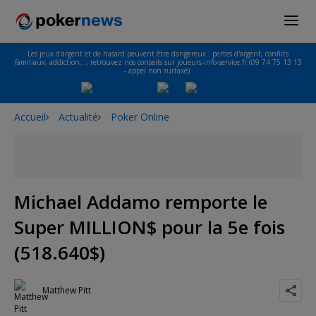
Les jeux d'argent et de hasard peuvent être dangereux : pertes d'argent, conflits
familiaux, addiction…, retrouvez nos conseils sur joueurs-info-service.fr (09 74 75 13 13
- appel non surtaxé).
Accueil
Actualité
Poker Online
Michael Addamo remporte le
Super MILLION$ pour la 5e fois
(518.640$)
Matthew Pitt