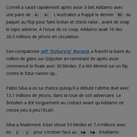
Cornell a sauté rapidement après avoir 3-bet Addamo avec
une paire de
. L'Australien a frappé le dernier
du
A
A
10
X
X
X
paquet au flop pour faire brelan et check-raise... avant de snap
le tapis adverse. A l'issue de ce coup, Addamo avait 10 des
26,5 millions de jetons en circulation.
Son compatriote
Jeff "DollarVig" Berwick
a franchi la barre du
million de gains sur GGpoker en terminant 8e après avoir
commencé la finale avec 30 blindes. Il a été éliminé sur un flip
contre le futur runner-up...
Pablo Silva a eu sa chance puisqu'il a débuté l'ultime duel avec
13,1 millions de jetons, dans la roue de son adversaire. Le
Brésilien a été longuement au contact avant qu'Addamo ne
creuse peu à peu l'écart.
Silva a finalement 4-bet shove 53 blindes et 7,4 millions avec
les
pour s'incliner face au
d'Addamo
J
J
A
K
X
X