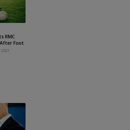
rts RMC
 After Foot
r 2021