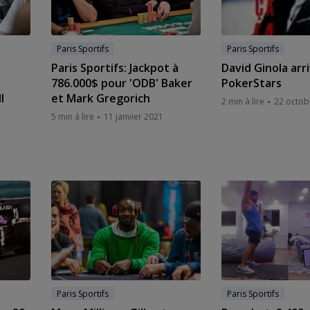
Paris Sportifs
Paris Sportifs
Paris Sportifs: Jackpot à
David Ginola arr
786.000$ pour 'ODB' Baker
PokerStars
l
et Mark Gregorich
2 min à lire
22 octob
5 min à lire
11 janvier 2021
Paris Sportifs
Paris Sportifs