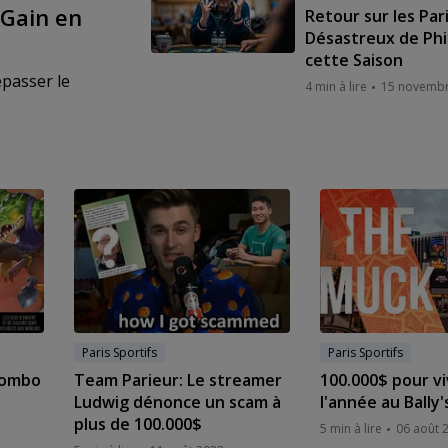
 Gain en
Retour sur les Par
Désastreux de Phi
cette Saison
épasser le
4 min à lire
15 novembr
Paris Sportifs
Paris Sportifs
Combo
Team Parieur: Le streamer
100.000$ pour v
Ludwig dénonce un scam à
l'année au Bally'
plus de 100.000$
5 min à lire
06 août 