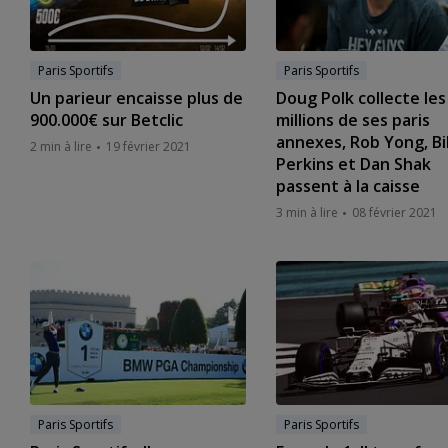
Paris Sportifs
Paris Sportifs
Un parieur encaisse plus de
Doug Polk collecte les
900.000€ sur Betclic
millions de ses paris
annexes, Rob Yong, Bil
2 min à lire
19 février 2021
Perkins et Dan Shak
passent à la caisse
3 min à lire
08 février 2021
Paris Sportifs
Paris Sportifs