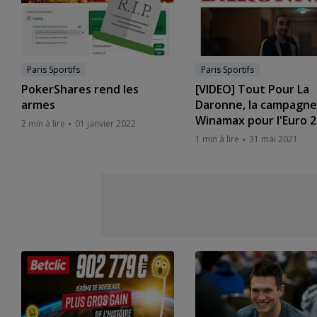
Paris Sportifs
Paris Sportifs
PokerShares rend les
[VIDEO] Tout Pour La
armes
Daronne, la campagne
Winamax pour l'Euro 
2 min à lire
01 janvier 2022
1 min à lire
31 mai 2021