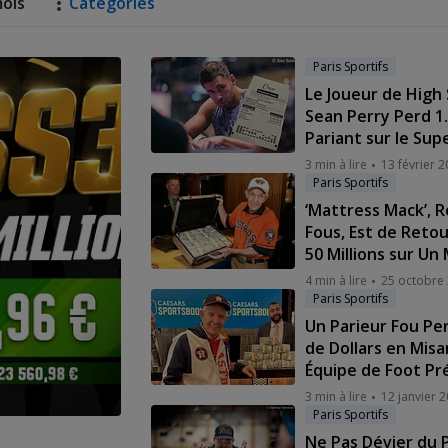
mois
Catégories
Paris Sportifs
Le Joueur de High
Sean Perry Perd 1.
Pariant sur le Sup
3 min à lire
13 février 
Paris Sportifs
‘Mattress Mack’, R
Fous, Est de Retou
50 Millions sur Un
4 min à lire
25 octobre
Paris Sportifs
Un Parieur Fou Per
de Dollars en Misa
Équipe de Foot Pr
3 min à lire
12 janvier 
Paris Sportifs
Ne Pas Dévier du 