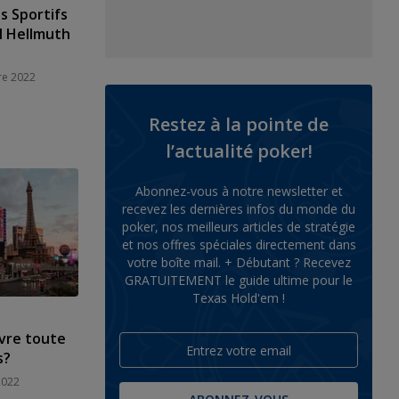
is Sportifs
l Hellmuth
e 2022
Restez à la pointe de
l’actualité poker!
Abonnez-vous à notre newsletter et
recevez les dernières infos du monde du
poker, nos meilleurs articles de stratégie
et nos offres spéciales directement dans
votre boîte mail. + Débutant ? Recevez
GRATUITEMENT le guide ultime pour le
Texas Hold'em !
ivre toute
s?
2022