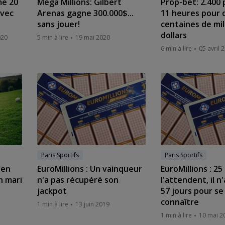
me 20
Mega Millions: Gilbert
Prop-bet: 2.400
avec
Arenas gagne 300.000$...
11 heures pour 
sans jouer!
centaines de mil
dollars
020
5 min à lire
19 mai 2020
6 min à lire
05 avril 
Paris Sportifs
Paris Sportifs
 en
EuroMillions : Un vainqueur
EuroMillions : 25
n mari
n'a pas récupéré son
l'attendent, il n
jackpot
57 jours pour se
connaître
1 min à lire
13 juin 2019
1 min à lire
10 mai 2