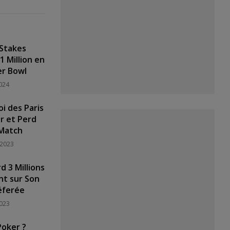
 Stakes
1 Million en
er Bowl
2024
oi des Paris
r et Perd
 Match
 2023
d 3 Millions
nt sur Son
éferée
2023
Poker ?