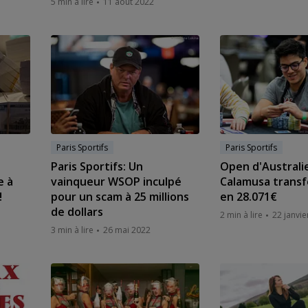
5 min à lire
11 août 2022
Paris Sportifs
Paris Sportifs
Paris Sportifs: Un
Open d'Australie
e à
vainqueur WSOP inculpé
Calamusa trans
!
pour un scam à 25 millions
en 28.071€
de dollars
2 min à lire
22 janvie
3 min à lire
26 mai 2022