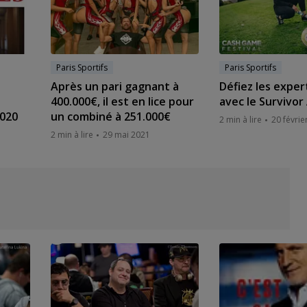
Paris Sportifs
Paris Sportifs
Après un pari gagnant à
Défiez les expe
400.000€, il est en lice pour
avec le Survivor
2020
un combiné à 251.000€
2 min à lire
20 févrie
2 min à lire
29 mai 2021