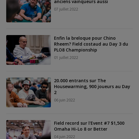
anciens vainqueurs aussi
07 juillet 2022
Enfin la breloque pour Chino
Rheem? Field costaud au Day 3 du
PLO8 Championship
01 juillet 2022
20.000 entrants sur The
Housewarming, 900 joueurs au Day
2
06 juin 2022
Field record sur l'Event #7 $1,500
Omaha Hi-Lo 8 or Better
04 juin 2022