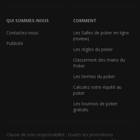
QUI SOMMES-NOUS
COMMENT
Contactez-nous
Les Salles de poker en ligne
(review)
Publicité
Les règles du poker
Classement des mains du
Poker
Les termes du poker
Calculez votre équité au
poker
Les tournois de poker
gratuits
Clause de non-responsabilité : toutes les promotions