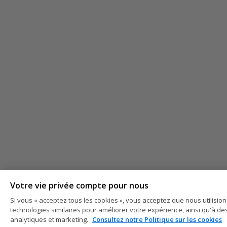
Votre vie privée compte pour nous
Si vous « acceptez tous les cookies », vous acceptez que nous utilisio
technologies similaires pour améliorer votre expérience, ainsi qu'à des
analytiques et marketing.
Consultez notre Politique sur les cookies