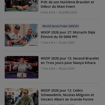
Prêt de son Huitième Bracelet et
Début du Main Event
8 min à lire
02 juillet 2026
World Series Poker (WSOP)
WSOP 2026 Jour 27: Mizrachi Déjà
Éliminé du 50 000$ PPC
7 min à lire
22 juin 2026
WSOP 2026 Jour 13: Second Bracelet
en Trois Jours pour Naoya Kihara
7 min à lire
08 juin 2026
WSOP 2026 Jour 12: Cedric
Schwaederle, Nicolas Milgrom et
Vincent Albert en Grande Forme