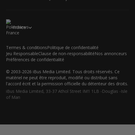
France
Termes & conditions
Politique de confidentialité
Jeu Responsable
Clause de non-responsabilité
Nos annonceurs
Préférences de confidentialité
© 2003-2026 iBus Media Limited. Tous droits réservés. Ce
matériel ne peut être reproduit, modifié ou distribué sans
l'accord écrit et la permission officielle du détenteur des droits.
iBus Media Limited, 33-37 Athol Street IM1 1LB -Douglas -Isle
of Man