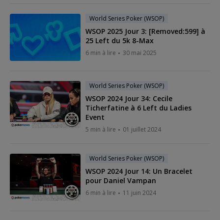
World Series Poker (WSOP)
WSOP 2025 Jour 3: [Removed:599] à
25 Left du 5k 8-Max
6 min à lire
30 mai 2025
World Series Poker (WSOP)
WSOP 2024 Jour 34: Cecile
Ticherfatine à 6 Left du Ladies
Event
5 min à lire
01 juillet 2024
World Series Poker (WSOP)
WSOP 2024 Jour 14: Un Bracelet
pour Daniel Vampan
6 min à lire
11 juin 2024