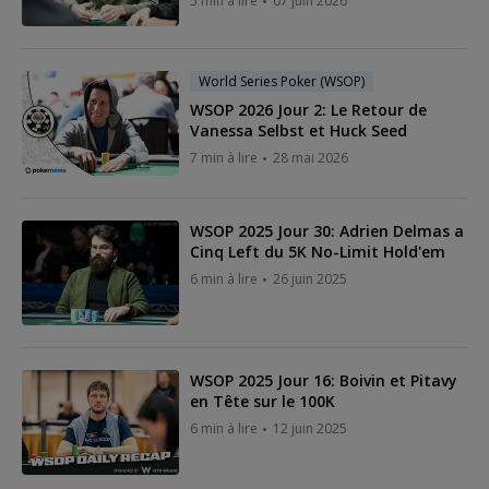
5 min à lire
07 juin 2026
World Series Poker (WSOP)
WSOP 2026 Jour 2: Le Retour de
Vanessa Selbst et Huck Seed
7 min à lire
28 mai 2026
WSOP 2025 Jour 30: Adrien Delmas a
Cinq Left du 5K No-Limit Hold'em
6 min à lire
26 juin 2025
WSOP 2025 Jour 16: Boivin et Pitavy
en Tête sur le 100K
6 min à lire
12 juin 2025