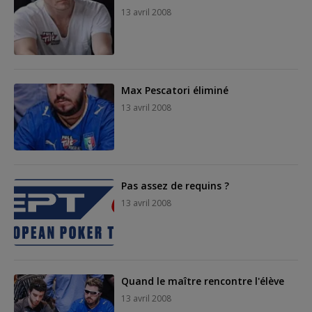
13 avril 2008
Max Pescatori éliminé
13 avril 2008
Pas assez de requins ?
13 avril 2008
Quand le maître rencontre l'élève
13 avril 2008