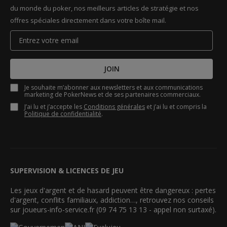
du monde du poker, nos meilleurs articles de stratégie et nos
offres spéciales directement dans votre boîte mail.
JOIN
Je souhaite m’abonner aux newsletters et aux communications
marketing de PokerNews et de ses partenaires commerciaux.
J’ai lu et j’accepte les
Conditions générales
et j’ai lu et compris la
Politique de confidentialité
.
SUPERVISION & LICENCES DE JEU
Les jeux d'argent et de hasard peuvent être dangereux : pertes
d'argent, conflits familiaux, addiction…, retrouvez nos conseils
sur joueurs-info-service.fr (09 74 75 13 13 - appel non surtaxé).