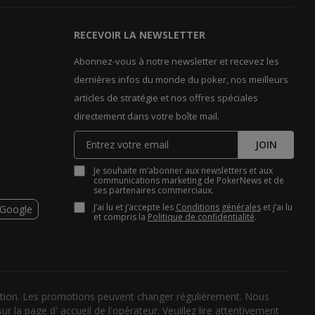
RECEVOIR LA NEWSLETTER
Abonnez-vous à notre newsletter et recevez les
dernières infos du monde du poker, nos meilleurs
articles de stratégie et nos offres spéciales
directement dans votre boîte mail.
JOIN
Je souhaite m’abonner aux newsletters et aux
communications marketing de PokerNews et de
ses partenaires commerciaux.
J’ai lu et j’accepte les
Conditions générales
et j’ai lu
et compris la
Politique de confidentialité
.
action. Les promotions peuvent changer régulièrement. Nous
 la page d' accueil de l'opérateur. Veuillez lire attentivement