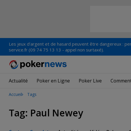
Les jeux d'argent et de hasard peuvent être dangereux : perte
service.fr (09 74 75 13 13 - appel non surtaxé).
Actualité
Poker en Ligne
Poker Live
Comment 
Accueil
Tags
Tag:
Paul Newey