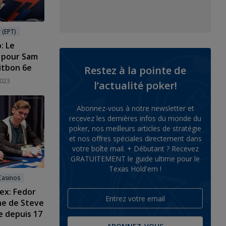
 (EPT)
: Le
 pour Sam
Sitbon 6e
Restez à la pointe de
2023
l’actualité poker!
Abonnez-vous à notre newsletter et
recevez les dernières infos du monde du
poker, nos meilleurs articles de stratégie
et nos offres spéciales directement dans
votre boîte mail. + Débutant ? Recevez
GRATUITEMENT le guide ultime pour le
Texas Hold'em !
Casinos
ex: Fedor
he de Steve
e depuis 17