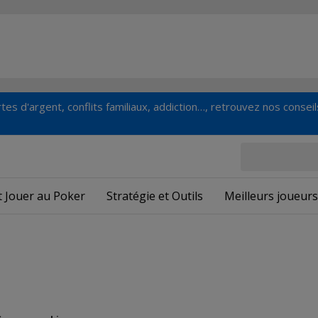
s d'argent, conflits familiaux, addiction…, retrouvez nos conseil
Jouer au Poker
Stratégie et Outils
Meilleurs joueur