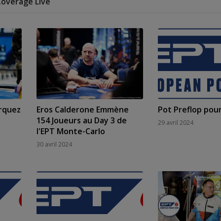
Coverage Live
rquez
Eros Calderone Emmène
Pot Preflop pou
154 Joueurs au Day 3 de
29 avril 2024
l'EPT Monte-Carlo
30 avril 2024