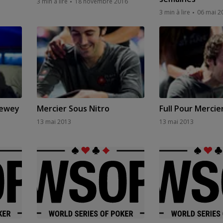
3 min à lire
18 novembre 2016
3 min à lire
06 mai 2
Newey
Mercier Sous Nitro
Full Pour Mercie
13 mai 2013
13 mai 2013