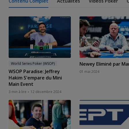
Contenu Complet
Actualités
Vidéos Poker
Newey Eliminé par Ma
World Series Poker (WSOP)
WSOP Paradise: Jeffrey
01 mai 2024
Hakim S'empare du Mini
Main Event
3 min à lire
12 décembre 2024