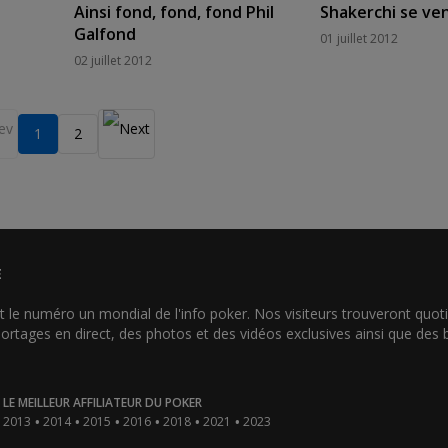
Ainsi fond, fond, fond Phil
Shakerchi se ven
Galfond
01 juillet 2012
02 juillet 2012
1
2
E
le numéro un mondial de l'info poker. Nos visiteurs trouveront quotidi
portages en direct, des photos et des vidéos exclusives ainsi que des b
LE MEILLEUR AFFILIATEUR DU POKER
•
•
•
•
•
•
2013
2014
2015
2016
2018
2021
2023