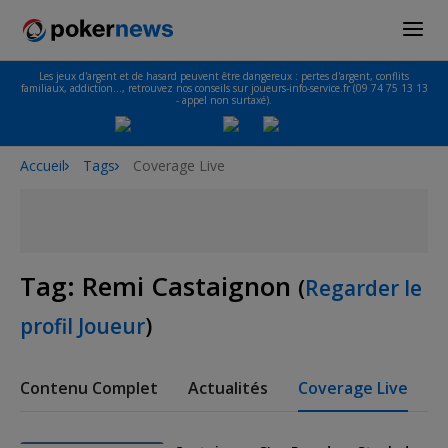
Les jeux d'argent et de hasard peuvent être dangereux : pertes d'argent, conflits
familiaux, addiction…, retrouvez nos conseils sur joueurs-info-service.fr (09 74 75 13 13
- appel non surtaxé).
Accueil
Tags
Coverage Live
Tag:
Remi Castaignon
(
Regarder le
profil Joueur
)
Contenu Complet
Actualités
Coverage Live