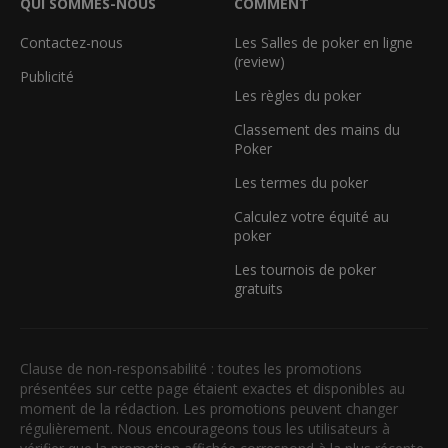
QUI SOMMES-NOUS
COMMENT
Contactez-nous
Les Salles de poker en ligne
(review)
Publicité
Les règles du poker
Classement des mains du
Poker
Les termes du poker
Calculez votre équité au
poker
Les tournois de poker
gratuits
Clause de non-responsabilité : toutes les promotions
présentées sur cette page étaient exactes et disponibles au
moment de la rédaction. Les promotions peuvent changer
régulièrement. Nous encourageons tous les utilisateurs à