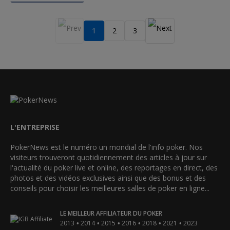
1
2
3
L'ENTREPRISE
PokerNews est le numéro un mondial de l'info poker. Nos
visiteurs trouveront quotidiennement des articles à jour sur
l'actualité du poker live et online, des reportages en direct, des
photos et des vidéos exclusives ainsi que des bonus et des
conseils pour choisir les meilleures salles de poker en ligne...
LE MEILLEUR AFFILIATEUR DU POKER
•
•
•
•
•
•
2013
2014
2015
2016
2018
2021
2023