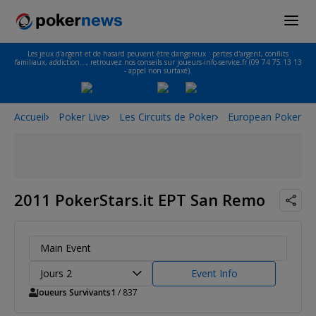
Les jeux d'argent et de hasard peuvent être dangereux : pertes d'argent, conflits
familiaux, addiction…, retrouvez nos conseils sur joueurs-info-service.fr (09 74 75 13 13
- appel non surtaxé).
Accueil
Poker Live
Les Circuits de Poker
European Poker To
2011 PokerStars.it EPT San Remo
Main Event
Jours 2
Event Info
Joueurs Survivants
1
/ 837