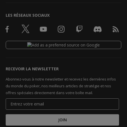
LES RÉSEAUX SOCIAUX
RECEVOIR LA NEWSLETTER
Abonnez-vous à notre newsletter et recevez les dernières infos
du monde du poker, nos meilleurs articles de stratégie et nos
offres spéciales directement dans votre boîte mail.
JOIN