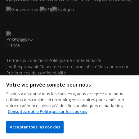
France
Termes & conditions
Politique de confidentialité
Jeu Responsable
Clause de non-responsabilité
Nos annonceurs
Préférences de confidentialité
Votre vie privée compte pour nous
© 2003-2026 iBus Media Limited. Tous droits réservés. Ce
matériel ne peut être reproduit, modifié ou distribué sans
Si vous « acceptez tous les cookies », vous acceptez que nous
l'accord écrit et la permission officielle du détenteur des droits.
utilisions des cookies et technologies similaires pour améliorer
iBus Media Limited, 33-37 Athol Street IM1 1LB -Douglas -Isle
votre expérience, ainsi qu'à des fins analytiques et marketing.
Consultez notre Politique sur les cookies
of Man
Accepter tous les cookies