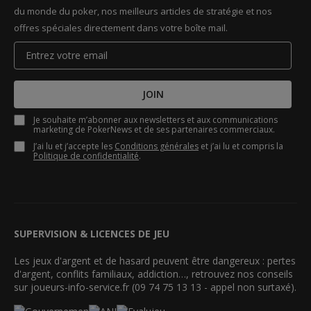
du monde du poker, nos meilleurs articles de stratégie et nos
offres spéciales directement dans votre boîte mail.
JOIN
Je souhaite m’abonner aux newsletters et aux communications
marketing de PokerNews et de ses partenaires commerciaux.
J’ai lu et j’accepte les
Conditions générales
et j’ai lu et compris la
Politique de confidentialité
.
SUPERVISION & LICENCES DE JEU
Les jeux d'argent et de hasard peuvent être dangereux : pertes
d'argent, conflits familiaux, addiction…, retrouvez nos conseils
sur joueurs-info-service.fr (09 74 75 13 13 - appel non surtaxé).