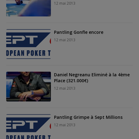
12 mai 2013
Pantling Gonfle encore
12 mai 2013
Daniel Negreanu Eliminé à la 4ème
Place (321.000€)
12 mai 2013
Pantling Grimpe à Sept Millions
12 mai 2013