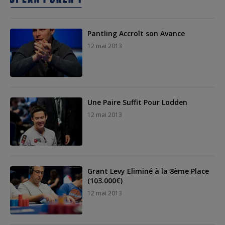
Pantling Accroît son Avance
12 mai 2013
Une Paire Suffit Pour Lodden
12 mai 2013
Grant Levy Eliminé à la 8ème Place
(103.000€)
12 mai 2013