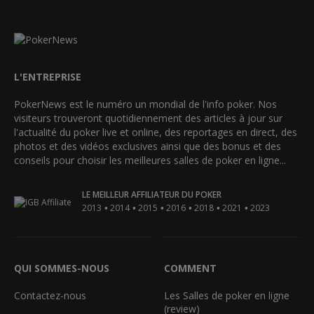
L'ENTREPRISE
PokerNews est le numéro un mondial de l'info poker. Nos
visiteurs trouveront quotidiennement des articles à jour sur
l'actualité du poker live et online, des reportages en direct, des
photos et des vidéos exclusives ainsi que des bonus et des
conseils pour choisir les meilleures salles de poker en ligne...
LE MEILLEUR AFFILIATEUR DU POKER
•
•
•
•
•
•
2013
2014
2015
2016
2018
2021
2023
QUI SOMMES-NOUS
COMMENT
Contactez-nous
Les Salles de poker en ligne
(review)