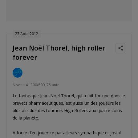
23 Aout 2012
Jean Noël Thorel, high roller
forever
Niveau 4 : 300/600, 75 ante
Le fantasque Jean-Noel Thorel, qui a fait fortune dans le
brevets pharmaceutiques, est aussi un des joueurs les
plus assidus des tournois High Rollers aux quatre coins
de la planète.
A force d'en jouer ce par ailleurs sympathique et jovial