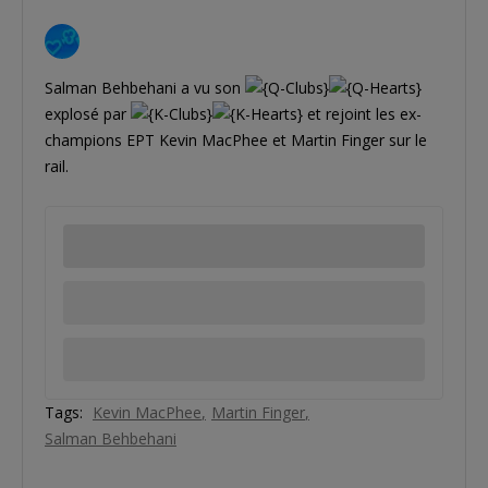
Salman Behbehani a vu son
explosé par
et rejoint les ex-
champions EPT Kevin MacPhee et Martin Finger sur le
rail.
Tags:
Kevin MacPhee
Martin Finger
Salman Behbehani