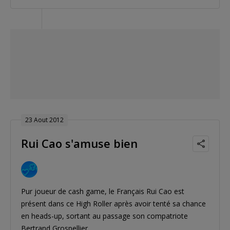
23 Aout 2012
Rui Cao s'amuse bien
Pur joueur de cash game, le Français Rui Cao est
présent dans ce High Roller après avoir tenté sa chance
en heads-up, sortant au passage son compatriote
Bertrand Grospellier.