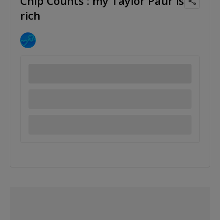
Chip Counts : my Taylor Paur is
rich