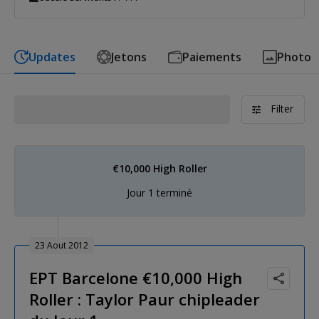
Updates
Jetons
Paiements
Photo
Filter
€10,000 High Roller
Jour 1 terminé
23 Aout 2012
EPT Barcelone €10,000 High
Roller : Taylor Paur chipleader