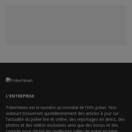
L'ENTREPRISE
PokerNews est le numéro un mondial de l'info poker. Nos
visiteurs trouveront quotidiennement des articles à jour sur
l'actualité du poker live et online, des reportages en direct, des
photos et des vidéos exclusives ainsi que des bonus et des
conseils pour choisir les meilleures salles de poker en ligne...