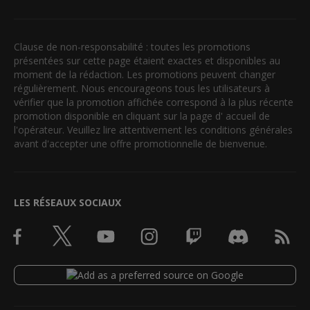
Clause de non-responsabilité : toutes les promotions
présentées sur cette page étaient exactes et disponibles au
moment de la rédaction. Les promotions peuvent changer
régulièrement. Nous encourageons tous les utilisateurs à
vérifier que la promotion affichée correspond à la plus récente
promotion disponible en cliquant sur la page d' accueil de
l'opérateur. Veuillez lire attentivement les conditions générales
avant d'accepter une offre promotionnelle de bienvenue.
LES RÉSEAUX SOCIAUX