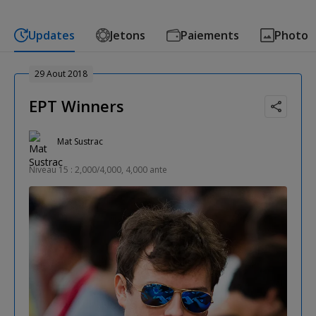
Updates
Jetons
Paiements
Photo
29 Aout 2018
EPT Winners
Mat Sustrac
Niveau 15 : 2,000/4,000, 4,000 ante