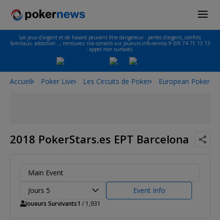
Les jeux d'argent et de hasard peuvent être dangereux : pertes d'argent, conflits
familiaux, addiction…, retrouvez nos conseils sur joueurs-info-service.fr (09 74 75 13 13
- appel non surtaxé).
Accueil
Poker Live
Les Circuits de Poker
European Poker To
2018 PokerStars.es EPT Barcelona
Main Event
Jours 5
Event Info
Joueurs Survivants
1
/ 1,931