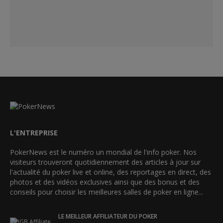
L'ENTREPRISE
PokerNews est le numéro un mondial de l'info poker. Nos
visiteurs trouveront quotidiennement des articles à jour sur
l'actualité du poker live et online, des reportages en direct, des
photos et des vidéos exclusives ainsi que des bonus et des
conseils pour choisir les meilleures salles de poker en ligne...
LE MEILLEUR AFFILIATEUR DU POKER