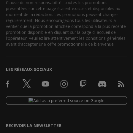
Clause de non-responsabilité : toutes les promotions
présentées sur cette page étaient exactes et disponibles au
moment de la rédaction. Les promotions peuvent changer
régulièrement. Nous encourageons tous les utilisateurs à
vérifier que la promotion affichée correspond à la plus récente
promotion disponible en cliquant sur la page d' accueil de
l'opérateur. Veuillez lire attentivement les conditions générales
avant d'accepter une offre promotionnelle de bienvenue.
LES RÉSEAUX SOCIAUX
RECEVOIR LA NEWSLETTER