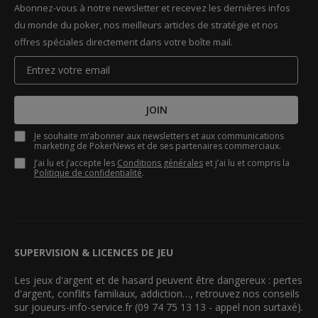
Abonnez-vous à notre newsletter et recevez les dernières infos
du monde du poker, nos meilleurs articles de stratégie et nos
offres spéciales directement dans votre boîte mail.
JOIN
Je souhaite m’abonner aux newsletters et aux communications
marketing de PokerNews et de ses partenaires commerciaux.
J’ai lu et j’accepte les
Conditions générales
et j’ai lu et compris la
Politique de confidentialité
.
SUPERVISION & LICENCES DE JEU
Les jeux d'argent et de hasard peuvent être dangereux : pertes
d'argent, conflits familiaux, addiction…, retrouvez nos conseils
sur joueurs-info-service.fr (09 74 75 13 13 - appel non surtaxé).