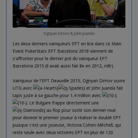
Ognyan Dimov & John Juanda
Les deux derniers vainqueurs EPT en lice dans ce Main
Event PokerStars EPT Barcelona 2018 viennent de
s'affronter pour le dernier pot du vainqueur EPT
Barcelona 2015 (il avait aussi fait 8e en 2012, ndlr).
Vainqueur de l'EPT Deauville 2015, Ognyan Dimov ouvre
UTG avec
et John Juanda fait
tapis juste à sa gauche pour 1,4 million avec
. Le Bulgare frappe directement une
au flop pour sortir son dernier rival
pour devenir le premier joueur à réaliser le doublé EPT
puisque c'est une joueuse, Victoria Cohen-Mitchell, qui
reste seule avec deux victoires EPT en plus de 120