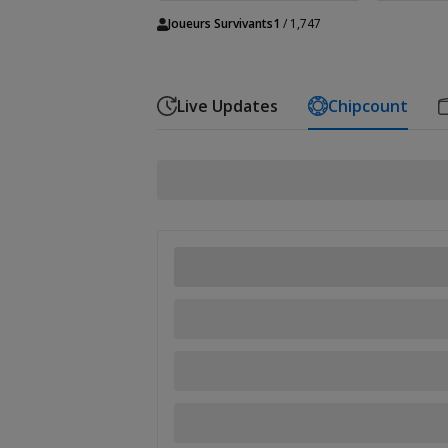
Joueurs Survivants
1
/ 1,747
Live Updates
Chipcount