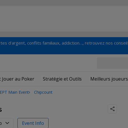
s d'argent, conflits familiaux, addiction…, retrouvez nos conseil
Jouer au Poker
Stratégie et Outils
Meilleurs joueur
 EPT Main Event
Chipcount
s
b
Event Info