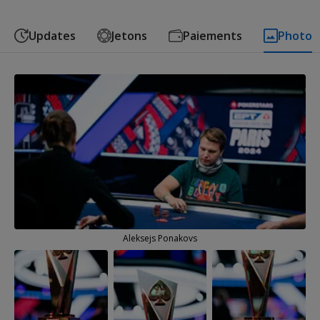
Updates
Jetons
Paiements
Photo
Aleksejs Ponakovs