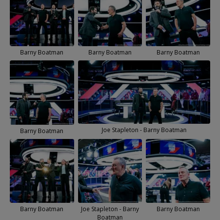
Barny Boatman
Barny Boatman
Barny Boatman
Joe Stapleton - Barny Boatman
Barny Boatman
Barny Boatman
Joe Stapleton - Barny
Barny Boatman
Boatman