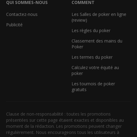
QUI SOMMES-NOUS
COMMENT
Contactez-nous
Les Salles de poker en ligne
(review)
Publicité
Les règles du poker
Classement des mains du
Poker
Les termes du poker
Calculez votre équité au
poker
Les tournois de poker
gratuits
Clause de non-responsabilité : toutes les promotions
présentées sur cette page étaient exactes et disponibles au
moment de la rédaction. Les promotions peuvent changer
régulièrement. Nous encourageons tous les utilisateurs à