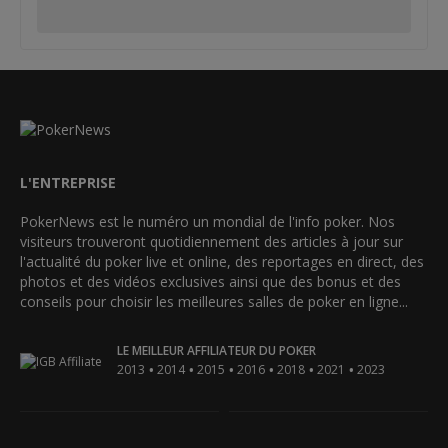
L'ENTREPRISE
PokerNews est le numéro un mondial de l'info poker. Nos
visiteurs trouveront quotidiennement des articles à jour sur
l'actualité du poker live et online, des reportages en direct, des
photos et des vidéos exclusives ainsi que des bonus et des
conseils pour choisir les meilleures salles de poker en ligne...
LE MEILLEUR AFFILIATEUR DU POKER
•
•
•
•
•
•
2013
2014
2015
2016
2018
2021
2023