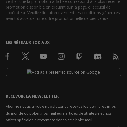
vérifier que la promotion affichée correspond à la plus récente
promotion disponible en cliquant sur la page d' accueil de
l'opérateur. Veuillez lire attentivement les conditions générales
avant d'accepter une offre promotionnelle de bienvenue.
LES RÉSEAUX SOCIAUX
RECEVOIR LA NEWSLETTER
Abonnez-vous à notre newsletter et recevez les dernières infos
du monde du poker, nos meilleurs articles de stratégie et nos
offres spéciales directement dans votre boîte mail.