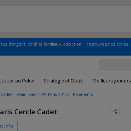
s d'argent, conflits familiaux, addiction…, retrouvez nos conseil
Jouer au Poker
Stratégie et Outils
Meilleurs joueur
 Cadet
Main Event FPS Paris 2012
Paiements
aris Cercle Cadet
t Info