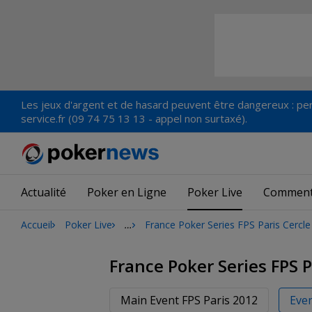
Les jeux d'argent et de hasard peuvent être dangereux : perte
service.fr (09 74 75 13 13 - appel non surtaxé).
Actualité
Poker en Ligne
Poker Live
Comment 
Accueil
Poker Live
…
France Poker Series FPS Paris Cercle
France Poker Series FPS P
Main Event FPS Paris 2012
Even