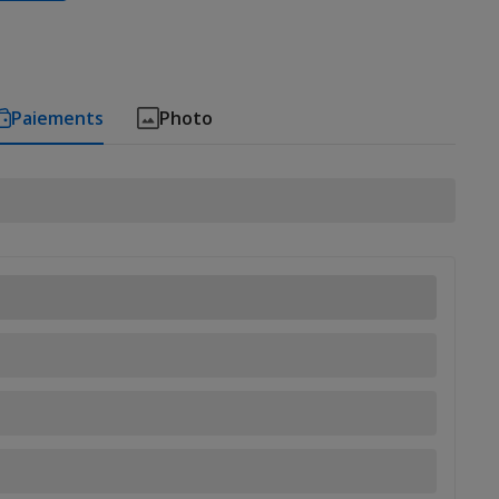
Paiements
Photo