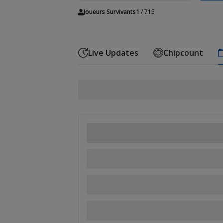
Joueurs Survivants
1
/ 715
Live Updates
Chipcount