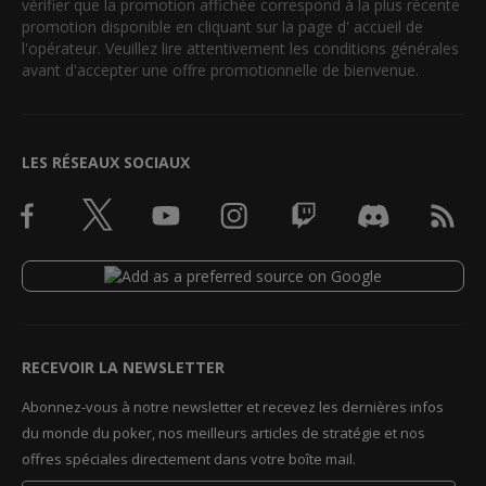
vérifier que la promotion affichée correspond à la plus récente
promotion disponible en cliquant sur la page d' accueil de
l'opérateur. Veuillez lire attentivement les conditions générales
avant d'accepter une offre promotionnelle de bienvenue.
LES RÉSEAUX SOCIAUX
RECEVOIR LA NEWSLETTER
Abonnez-vous à notre newsletter et recevez les dernières infos
du monde du poker, nos meilleurs articles de stratégie et nos
offres spéciales directement dans votre boîte mail.