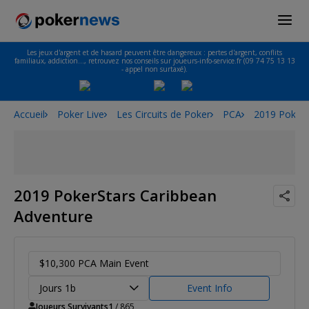
Les jeux d'argent et de hasard peuvent être dangereux : pertes d'argent, conflits
familiaux, addiction…, retrouvez nos conseils sur joueurs-info-service.fr (09 74 75 13 13
- appel non surtaxé).
Accueil
Poker Live
Les Circuits de Poker
PCA
2019 PokerS
2019 PokerStars Caribbean
Adventure
$10,300 PCA Main Event
Jours 1b
Event Info
Joueurs Survivants
1
/ 865