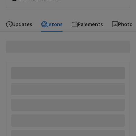
Updates
Jetons
Paiements
Photo