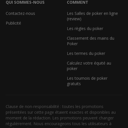
QUI SOMMES-NOUS
COMMENT
Contactez-nous
Les Salles de poker en ligne
(review)
Publicité
Les règles du poker
Classement des mains du
Poker
Les termes du poker
Calculez votre équité au
poker
Les tournois de poker
gratuits
Clause de non-responsabilité : toutes les promotions
présentées sur cette page étaient exactes et disponibles au
moment de la rédaction. Les promotions peuvent changer
régulièrement. Nous encourageons tous les utilisateurs à