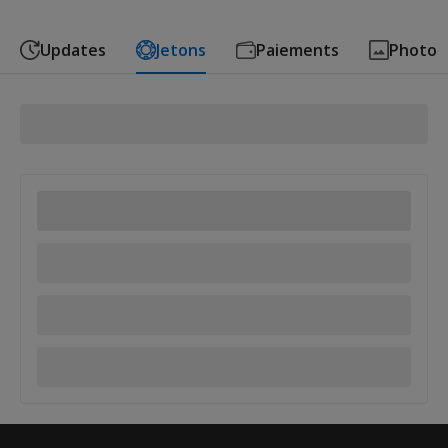
Updates
Jetons
Paiements
Photo