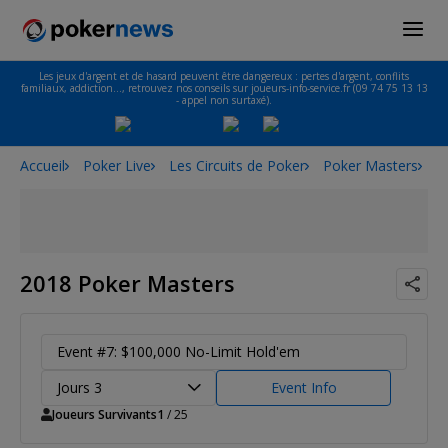
Les jeux d'argent et de hasard peuvent être dangereux : pertes d'argent, conflits
familiaux, addiction…, retrouvez nos conseils sur joueurs-info-service.fr (09 74 75 13 13
- appel non surtaxé).
Accueil
Poker Live
Les Circuits de Poker
Poker Masters
2
2018 Poker Masters
Event #7: $100,000 No-Limit Hold'em
Jours 3
Event Info
Joueurs Survivants
1
/ 25