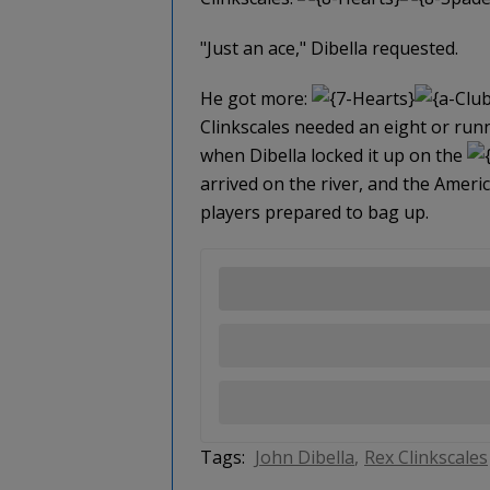
"Just an ace," Dibella requested.
He got more:
Clinkscales needed an eight or run
when Dibella locked it up on the
arrived on the river, and the Ameri
players prepared to bag up.
Tags:
John Dibella
Rex Clinkscales