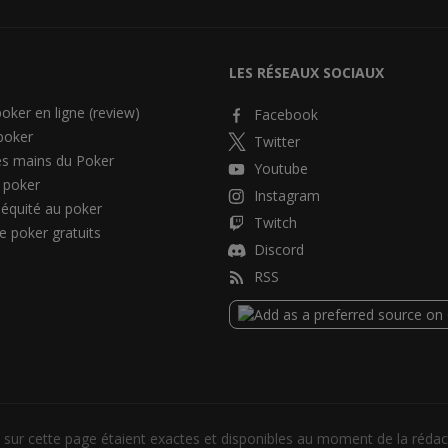
LES RÉSEAUX SOCIAUX
poker en ligne (review)
Facebook
poker
Twitter
s mains du Poker
Youtube
 poker
Instagram
 équité au poker
Twitch
e poker gratuits
Discord
RSS
s sur cette page étaient exactes et disponibles au moment de la réd