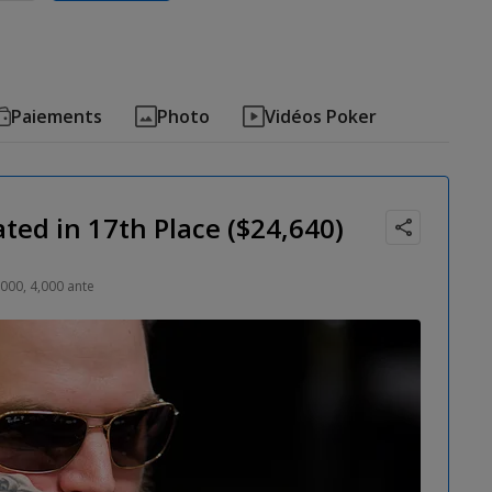
Paiements
Photo
Vidéos Poker
ated in 17th Place ($24,640)
,000, 4,000 ante