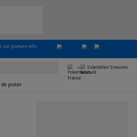
s sur joueurs-info-
S'identifier/ S'inscrire
s de poker