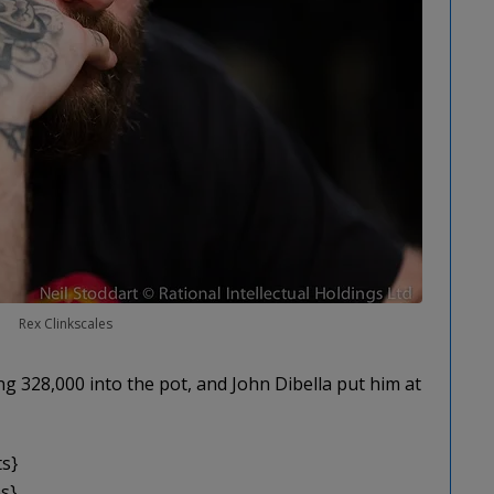
Rex Clinkscales
g 328,000 into the pot, and John Dibella put him at