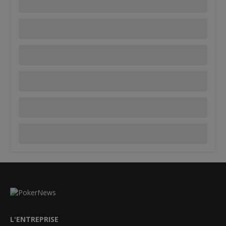
L'ENTREPRISE