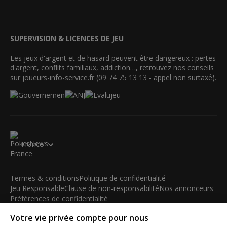
SUPERVISION & LICENCES DE JEU
Les jeux d'argent et de hasard peuvent être dangereux : pertes
d'argent, conflits familiaux, addiction…, retrouvez nos conseils
sur joueurs-info-service.fr (09 74 75 13 13 - appel non surtaxé).
France
Termes & conditions
Politique de confidentialité
Jeu Responsable
Clause de non-responsabilité
Nos annonceurs
Préférences de confidentialité
Votre vie privée compte pour nous
© 2003-2026 iBus Media Limited. Tous droits réservés. Ce