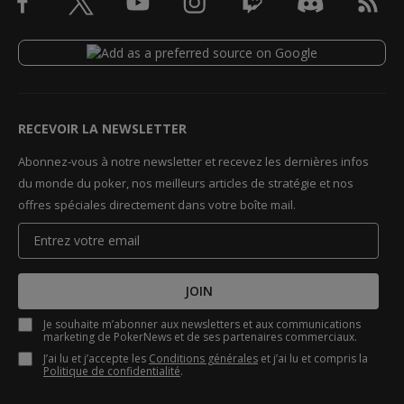
RECEVOIR LA NEWSLETTER
Abonnez-vous à notre newsletter et recevez les dernières infos
du monde du poker, nos meilleurs articles de stratégie et nos
offres spéciales directement dans votre boîte mail.
JOIN
Je souhaite m’abonner aux newsletters et aux communications
marketing de PokerNews et de ses partenaires commerciaux.
J’ai lu et j’accepte les
Conditions générales
et j’ai lu et compris la
Politique de confidentialité
.