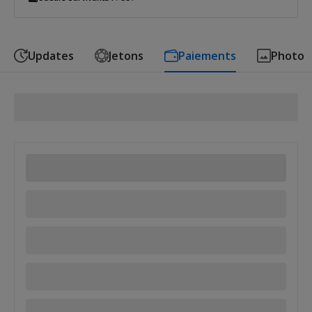
Updates
Jetons
Paiements
Photo