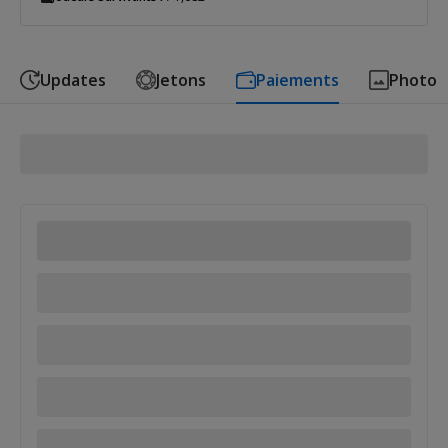
Updates
Jetons
Paiements
Photo