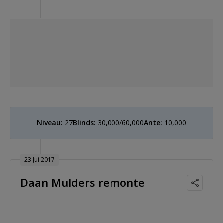
Niveau:
27
Blinds:
30,000/60,000
Ante:
10,000
23 Jui 2017
Daan Mulders remonte