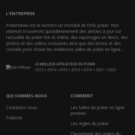
L'ENTREPRISE
PokerNews est le numéro un mondial de l'info poker. Nos
visiteurs trouveront quotidiennement des articles à jour sur
l'actualité du poker live et online, des reportages en direct, des
photos et des vidéos exclusives ainsi que des bonus et des
conseils pour choisir les meilleures salles de poker en ligne...
LE MEILLEUR AFFILIATEUR DU POKER
•
•
•
•
•
•
2013
2014
2015
2016
2018
2021
2023
QUI SOMMES-NOUS
COMMENT
Contactez-nous
Les Salles de poker en ligne
(review)
Publicité
Les règles du poker
Classement des mains du