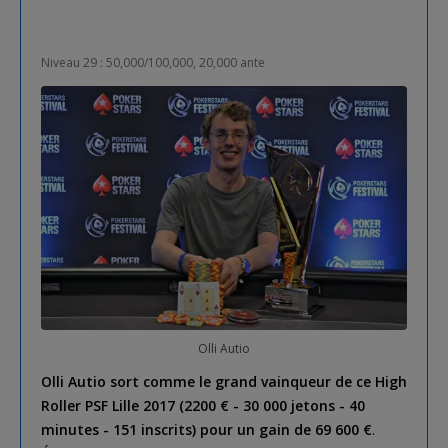
Niveau 29 : 50,000/100,000, 20,000 ante
Olli Autio
Olli Autio sort comme le grand vainqueur de ce High
Roller PSF Lille 2017 (2200 € - 30 000 jetons - 40
minutes - 151 inscrits) pour un gain de 69 600 €
.