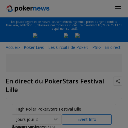
Les jeux d'argent et de hasard peuvent être dangereux : pertes d'argent, conflits
familiaux, addiction…, retrouvez nos conseils sur joueurs-info-service.fr (09 74 75 13 13
- appel non surtaxé).
Accueil
Poker Live
Les Circuits de Poker
PSF
En direct du 
En direct du PokerStars Festival
Lille
High Roller PokerStars Festival Lille
Jours jour 2
Event Info
Joueurs Survivants
1
/ 151