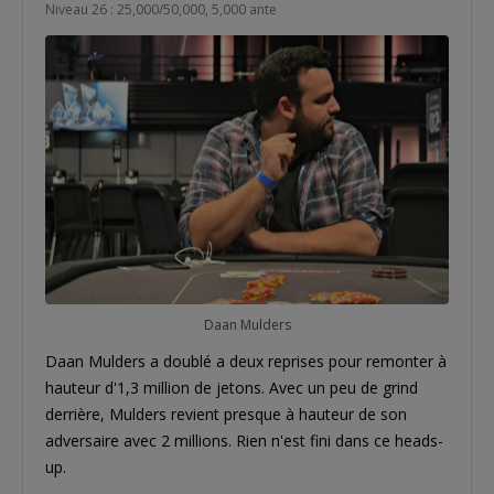
Niveau 26 : 25,000/50,000, 5,000 ante
Daan Mulders
Daan Mulders a doublé a deux reprises pour remonter à
hauteur d'1,3 million de jetons. Avec un peu de grind
derrière, Mulders revient presque à hauteur de son
adversaire avec 2 millions. Rien n'est fini dans ce heads-
up.