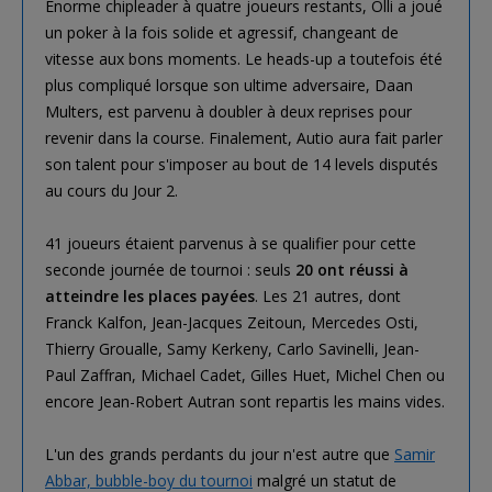
Énorme chipleader à quatre joueurs restants, Olli a joué
un poker à la fois solide et agressif, changeant de
vitesse aux bons moments. Le heads-up a toutefois été
plus compliqué lorsque son ultime adversaire, Daan
Multers, est parvenu à doubler à deux reprises pour
revenir dans la course. Finalement, Autio aura fait parler
son talent pour s'imposer au bout de 14 levels disputés
au cours du Jour 2.
41 joueurs étaient parvenus à se qualifier pour cette
seconde journée de tournoi : seuls
20 ont réussi à
atteindre les places payées
. Les 21 autres, dont
Franck Kalfon, Jean-Jacques Zeitoun, Mercedes Osti,
Thierry Groualle, Samy Kerkeny, Carlo Savinelli, Jean-
Paul Zaffran, Michael Cadet, Gilles Huet, Michel Chen ou
encore Jean-Robert Autran sont repartis les mains vides.
L'un des grands perdants du jour n'est autre que
Samir
Abbar, bubble-boy du tournoi
malgré un statut de