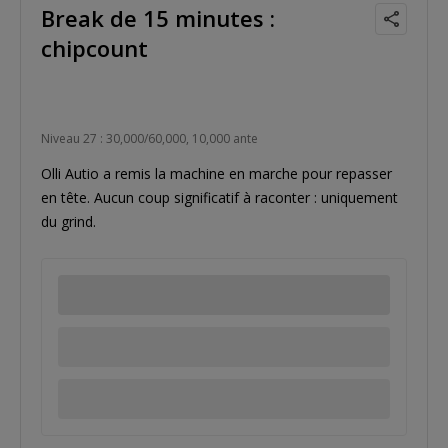
Break de 15 minutes :
chipcount
Niveau 27 : 30,000/60,000, 10,000 ante
Olli Autio a remis la machine en marche pour repasser
en tête. Aucun coup significatif à raconter : uniquement
du grind.