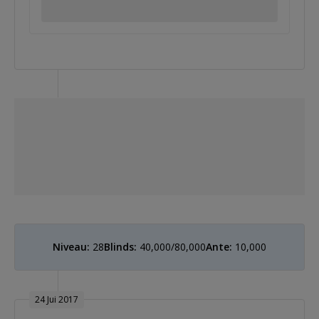
Niveau:
28
Blinds:
40,000/80,000
Ante:
10,000
24 Jui 2017