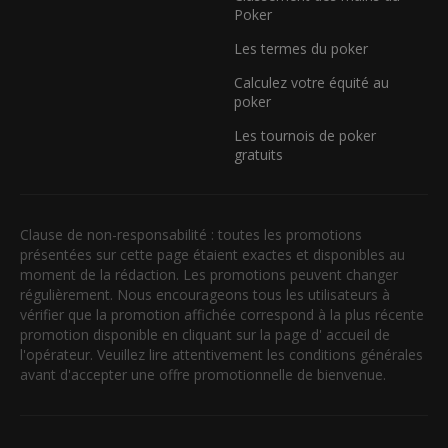
Poker
Les termes du poker
Calculez votre équité au
poker
Les tournois de poker
gratuits
Clause de non-responsabilité : toutes les promotions
présentées sur cette page étaient exactes et disponibles au
moment de la rédaction. Les promotions peuvent changer
régulièrement. Nous encourageons tous les utilisateurs à
vérifier que la promotion affichée correspond à la plus récente
promotion disponible en cliquant sur la page d' accueil de
l'opérateur. Veuillez lire attentivement les conditions générales
avant d'accepter une offre promotionnelle de bienvenue.