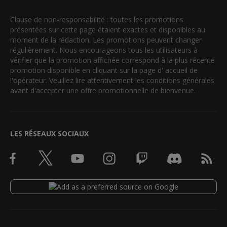
Clause de non-responsabilité : toutes les promotions
présentées sur cette page étaient exactes et disponibles au
moment de la rédaction. Les promotions peuvent changer
régulièrement. Nous encourageons tous les utilisateurs à
vérifier que la promotion affichée correspond à la plus récente
promotion disponible en cliquant sur la page d' accueil de
l'opérateur. Veuillez lire attentivement les conditions générales
avant d'accepter une offre promotionnelle de bienvenue.
LES RÉSEAUX SOCIAUX