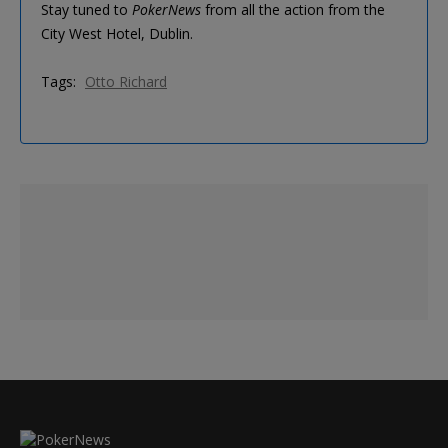
Stay tuned to
PokerNews
from all the action from the
City West Hotel, Dublin.
Tags:
Otto Richard