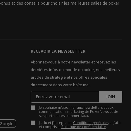
onus et des conseils pour choisir les meilleures salles de poker
RECEVOIR LA NEWSLETTER
Abonnez-vous à notre newsletter et recevez les
dernières infos du monde du poker, nos meilleurs
articles de stratégie et nos offres spéciales
directement dans votre boîte mail.
JOIN
Je souhaite m’abonner aux newsletters et aux
communications marketing de PokerNews et de
ses partenaires commerciaux.
J’ai lu et j’accepte les
Conditions générales
et j’ai lu
et compris la
Politique de confidentialité
.