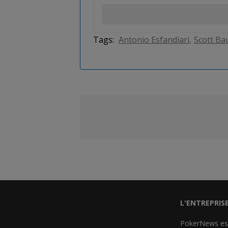
Tags:
Antonio Esfandiari
Scott Ba
L'ENTREPRIS
PokerNews est 