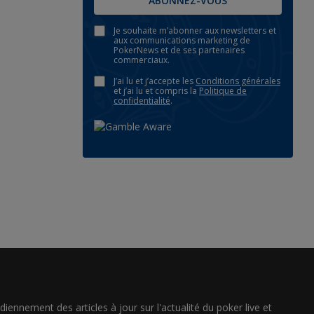
ABONNEZ-VOUS
Je souhaite m’abonner aux newsletters et
aux communications marketing de
PokerNews et de ses partenaires
commerciaux.
J’ai lu et j’accepte les
Conditions générales
et j’ai lu et compris la
Politique de
confidentialité
.
ennement des articles à jour sur l'actualité du poker live et