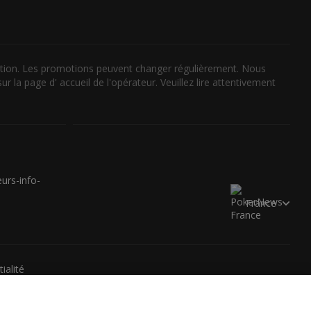
action. Les promotions peuvent changer régulièrement. Nous
 la page d' accueil de l'opérateur. Veuillez lire attentivement
eurs-info-
France
ialité
 permission officielle du détenteur des droits.