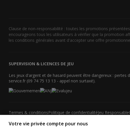
Clause de non-responsabilité : toutes les promotions présentée
encourageons tous les utilisateurs à vérifier que la promotion aff
les conditions générales avant d'accepter une offre promotionne
SUPERVISION & LICENCES DE JEU
Les jeux d'argent et de hasard peuvent être dangereux : pertes d'
service.fr (09 74 75 13 13 - appel non surtaxé).
Termes & conditions
Politique de confidentialité
Jeu Responsable
Votre vie privée compte pour nous
© 2003-2026 iBus Media Limited. Tous droits réservés. Ce matériel