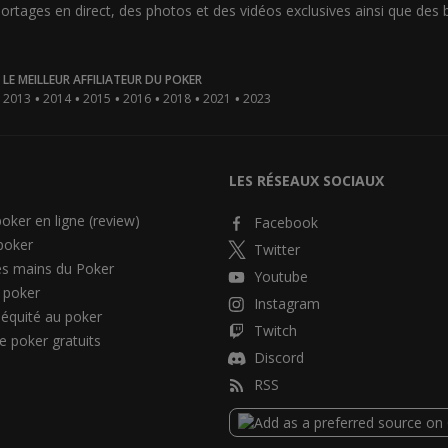
portages en direct, des photos et des vidéos exclusives ainsi que des b
LE MEILLEUR AFFILIATEUR DU POKER
•
•
•
•
•
•
2013
2014
2015
2016
2018
2021
2023
LES RÉSEAUX SOCIAUX
poker en ligne (review)
Facebook
poker
Twitter
s mains du Poker
Youtube
 poker
Instagram
 équité au poker
Twitch
e poker gratuits
Discord
RSS