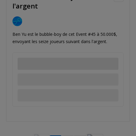
l'argent
Ben Yu est le bubble-boy de cet Event #45 à 50.000$,
envoyant les seize joueurs suivant dans l'argent.