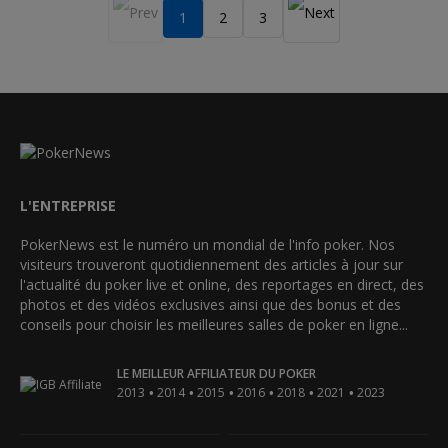
1
2
3
L'ENTREPRISE
PokerNews est le numéro un mondial de l'info poker. Nos
visiteurs trouveront quotidiennement des articles à jour sur
l'actualité du poker live et online, des reportages en direct, des
photos et des vidéos exclusives ainsi que des bonus et des
conseils pour choisir les meilleures salles de poker en ligne...
LE MEILLEUR AFFILIATEUR DU POKER
•
•
•
•
•
•
2013
2014
2015
2016
2018
2021
2023