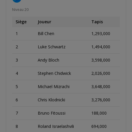
Niveau 20
Siège
Joueur
Tapis
1
Bill Chen
1,293,000
2
Luke Schwartz
1,494,000
3
Andy Bloch
3,598,000
4
Stephen Chidwick
2,026,000
5
Michael Mizrachi
3,648,000
6
Chris Klodnicki
3,276,000
7
Bruno Fitoussi
188,000
8
Roland Israelashvili
694,000