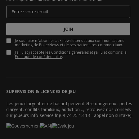
JOIN
Je souhaite m’abonner aux newsletters et aux communications
marketing de PokerNews et de ses partenaires commerciaux.
J’ai lu et j’accepte les
Conditions générales
et j’ai lu et compris la
Politique de confidentialité
.
SUPERVISION & LICENCES DE JEU
Les jeux d'argent et de hasard peuvent être dangereux : pertes
d'argent, conflits familiaux, addiction…, retrouvez nos conseils
sur joueurs-info-service.fr (09 74 75 13 13 - appel non surtaxé).