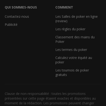
QUI SOMMES-NOUS
COMMENT
Contactez-nous
Les Salles de poker en ligne
(review)
Publicité
Les règles du poker
Classement des mains du
Poker
Les termes du poker
Calculez votre équité au
poker
Les tournois de poker
gratuits
Clause de non-responsabilité : toutes les promotions
présentées sur cette page étaient exactes et disponibles au
moment de la rédaction. Les promotions peuvent changer