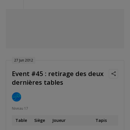
27 Jun 2012
Event #45 : retirage des deux
dernières tables
Niveau 17
Table
Siège
Joueur
Tapis