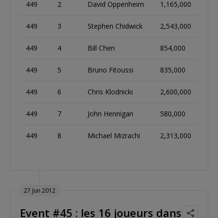
449
2
David Oppenheim
1,165,000
449
3
Stephen Chidwick
2,543,000
449
4
Bill Chen
854,000
449
5
Bruno Fitoussi
835,000
449
6
Chris Klodnicki
2,600,000
449
7
John Hennigan
580,000
449
8
Michael Mizrachi
2,313,000
27 Jun 2012
Event #45 : les 16 joueurs dans