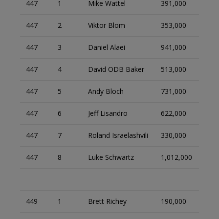
447
1
Mike Wattel
391,000
447
2
Viktor Blom
353,000
447
3
Daniel Alaei
941,000
447
4
David ODB Baker
513,000
447
5
Andy Bloch
731,000
447
6
Jeff Lisandro
622,000
447
7
Roland Israelashvili
330,000
447
8
Luke Schwartz
1,012,000
449
1
Brett Richey
190,000