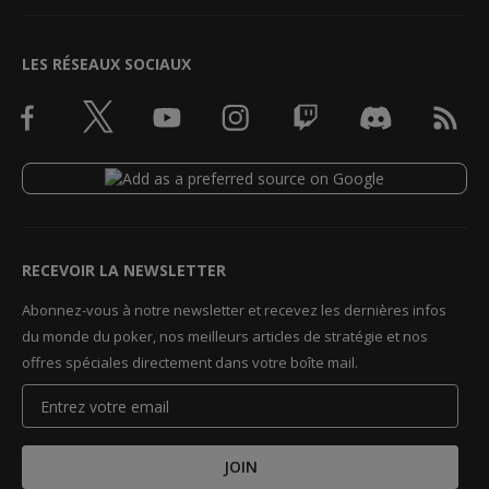
LES RÉSEAUX SOCIAUX
RECEVOIR LA NEWSLETTER
Abonnez-vous à notre newsletter et recevez les dernières infos
du monde du poker, nos meilleurs articles de stratégie et nos
offres spéciales directement dans votre boîte mail.
JOIN