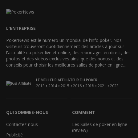
L'ENTREPRISE
PokerNews est le numéro un mondial de l'info poker. Nos
visiteurs trouveront quotidiennement des articles à jour sur
l'actualité du poker live et online, des reportages en direct, des
photos et des vidéos exclusives ainsi que des bonus et des
conseils pour choisir les meilleures salles de poker en ligne...
LE MEILLEUR AFFILIATEUR DU POKER
•
•
•
•
•
•
2013
2014
2015
2016
2018
2021
2023
QUI SOMMES-NOUS
COMMENT
Contactez-nous
Les Salles de poker en ligne
(review)
Publicité