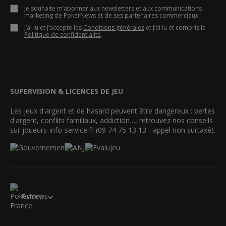
Je souhaite m’abonner aux newsletters et aux communications
marketing de PokerNews et de ses partenaires commerciaux.
J’ai lu et j’accepte les
Conditions générales
et j’ai lu et compris la
Politique de confidentialité
.
SUPERVISION & LICENCES DE JEU
Les jeux d'argent et de hasard peuvent être dangereux : pertes
d'argent, conflits familiaux, addiction…, retrouvez nos conseils
sur joueurs-info-service.fr (09 74 75 13 13 - appel non surtaxé).
France