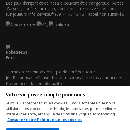
Les jeux d'argent et de hasard peuvent être dangereux : pertes
d'argent, conflits familiaux, addiction…, retrouvez nos conseils
sur joueurs-info-service.fr (09 74 75 13 13 - appel non surtaxé).
France
Termes & conditions
Politique de confidentialité
Jeu Responsable
Clause de non-responsabilité
Nos annonceurs
Préférences de confidentialité
Votre vie privée compte pour nous
© 2003-2026 iBus Media Limited. Tous droits réservés. Ce
matériel ne peut être reproduit, modifié ou distribué sans
Si vous « acceptez tous les cookies », vous acceptez que nous
l'accord écrit et la permission officielle du détenteur des droits.
utilisions des cookies et technologies similaires pour améliorer
iBus Media Limited, 33-37 Athol Street IM1 1LB -Douglas -Isle
votre expérience, ainsi qu'à des fins analytiques et marketing.
of Man
Consultez notre Politique sur les cookies