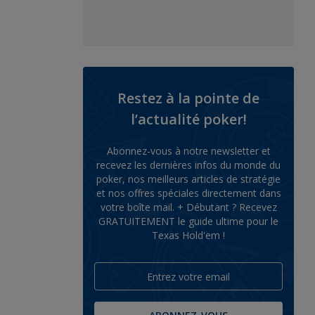
Restez à la pointe de
l’actualité poker!
Abonnez-vous à notre newsletter et
recevez les dernières infos du monde du
poker, nos meilleurs articles de stratégie
et nos offres spéciales directement dans
votre boîte mail. + Débutant ? Recevez
GRATUITEMENT le guide ultime pour le
Texas Hold'em !