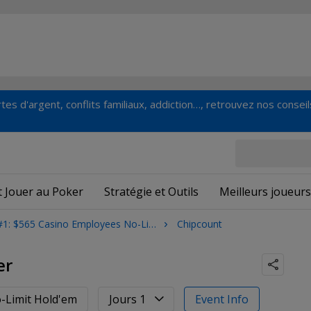
s d'argent, conflits familiaux, addiction…, retrouvez nos conseil
Jouer au Poker
Stratégie et Outils
Meilleurs joueur
: $565 Casino Employees No-Limit Hold'em
Chipcount
er
-Limit Hold'em
Jours 1
Event Info