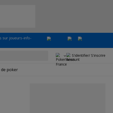
s sur joueurs-info-
S'identifier/ S'inscrire
s de poker