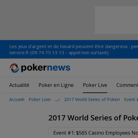
Les jeux d'argent et de hasard peuvent être dangereux : perte
service.fr (09 74 75 13 13 - appel non surtaxé).
Actualité
Poker en Ligne
Poker Live
Comment 
Accueil
Poker Live
…
2017 World Series of Poker
Event #1
2017 World Series of Pok
Event #1: $565 Casino Employees No