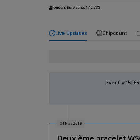
Joueurs Survivants
1
/ 2,738
Live Updates
Chipcount
Event #15: €5
04 Nov 2019
Deuxième bracelet WSO