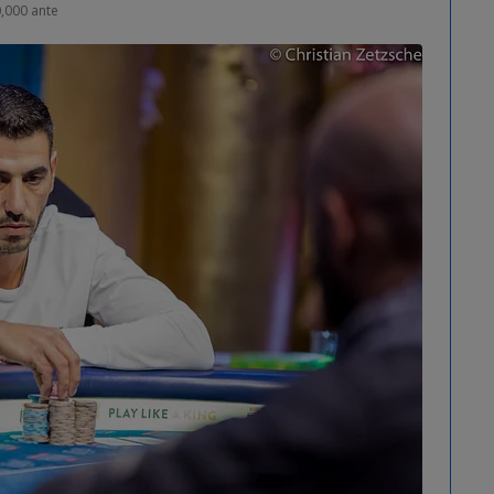
0,000 ante