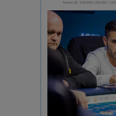
Niveau 40 : 500,000/1,000,000, 1,00