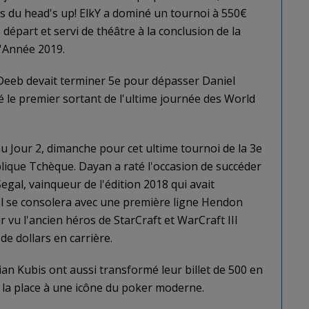
s du head's up! ElkY a dominé un tournoi à 550€
 départ et servi de théâtre à la conclusion de la
l'Année 2019.
eeb devait terminer 5e pour dépasser Daniel
té le premier sortant de l'ultime journée des World
au Jour 2, dimanche pour cet ultime tournoi de la 3e
ique Tchèque. Dayan a raté l'occasion de succéder
egal, vainqueur de l'édition 2018 qui avait
Il se consolera avec une première ligne Hendon
r vu l'ancien héros de StarCraft et WarCraft III
de dollars en carrière.
an Kubis ont aussi transformé leur billet de 500 en
er la place à une icône du poker moderne.