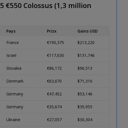
 €550 Colossus (1,3 million
Pays
Prizx
Gains USD
France
€190,375
$213,220
Israel
€117,630
$131,746
Slovakia
€86,172
$96,513
Denmark
€63,670
$71,310
Germany
€47,452
$53,146
Germany
€35,674
$39,955
Ukraine
€27,057
$30,304