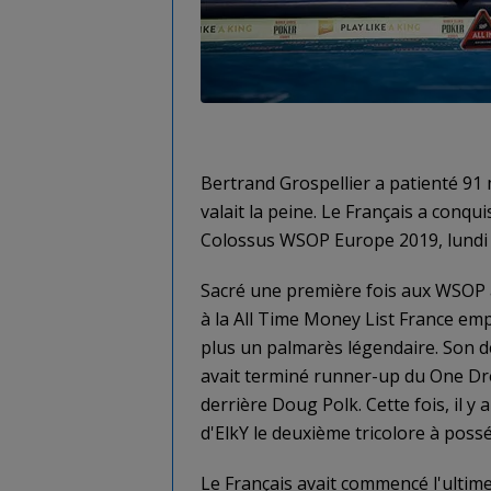
Bertrand Grospellier a patienté 91 m
valait la peine. Le Français a conq
Colossus WSOP Europe 2019, lundi à
Sacré une première fois aux WSOP à
à la All Time Money List France emp
plus un palmarès légendaire. Son de
avait terminé runner-up du One Dro
derrière Doug Polk. Cette fois, il y 
d'ElkY le deuxième tricolore à poss
Le Français avait commencé l'ultime 