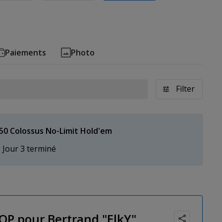
Paiements
Photo
Filter
50 Colossus No-Limit Hold'em
Jour 3 terminé
P pour Bertrand "ElkY"