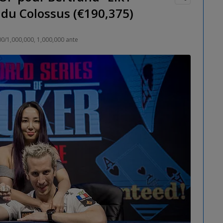
 du Colossus (€190,375)
00/1,000,000, 1,000,000 ante