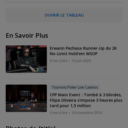
OUVRIR LE TABLEAU
En Savoir Plus
Erwann Pecheux Runner-Up du 2K
No-Limit Hold'em WSOP
6 min à lire
10 juin 2026
Tournois Poker Live Casinos
CPP Main Event : Tombé à 3 blindes,
Filipe Oliveira s'impose 3 heures plus
tard pour 1,5 million
3 min à lire
18 novembre 2018