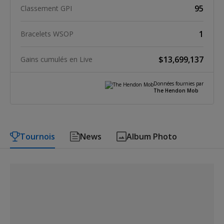
95
Classement GPI
1
Bracelets WSOP
$13,699,137
Gains cumulés en Live
Données fournies par
The Hendon Mob
Tournois
News
Album Photo