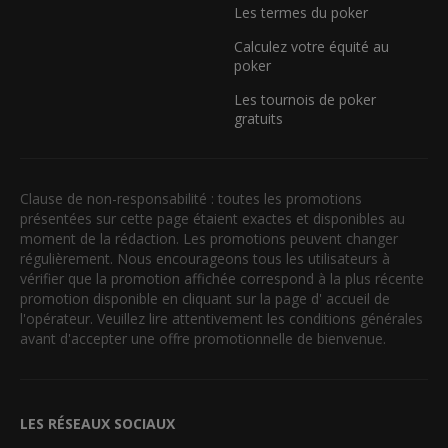
Les termes du poker
Calculez votre équité au
poker
Les tournois de poker
gratuits
Clause de non-responsabilité : toutes les promotions
présentées sur cette page étaient exactes et disponibles au
moment de la rédaction. Les promotions peuvent changer
régulièrement. Nous encourageons tous les utilisateurs à
vérifier que la promotion affichée correspond à la plus récente
promotion disponible en cliquant sur la page d' accueil de
l'opérateur. Veuillez lire attentivement les conditions générales
avant d'accepter une offre promotionnelle de bienvenue.
LES RÉSEAUX SOCIAUX