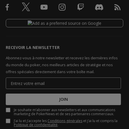
RECEVOIR LA NEWSLETTER
Abonnez-vous à notre newsletter et recevez les dernières infos
du monde du poker, nos meilleurs articles de stratégie et nos
offres spéciales directement dans votre boîte mail.
JOIN
Je souhaite m’abonner aux newsletters et aux communications
marketing de PokerNews et de ses partenaires commerciaux.
J’ai lu et j’accepte les
Conditions générales
et j’ai lu et compris la
Politique de confidentialité
.