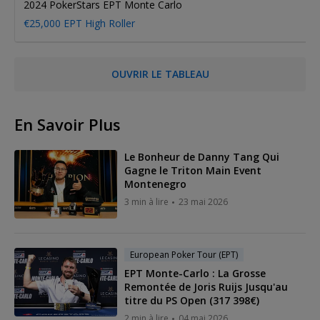
2024 PokerStars EPT Monte Carlo
€25,000 EPT High Roller
OUVRIR LE TABLEAU
En Savoir Plus
Le Bonheur de Danny Tang Qui
Gagne le Triton Main Event
Montenegro
3 min à lire
23 mai 2026
European Poker Tour (EPT)
EPT Monte-Carlo : La Grosse
Remontée de Joris Ruijs Jusqu'au
titre du PS Open (317 398€)
2 min à lire
04 mai 2026