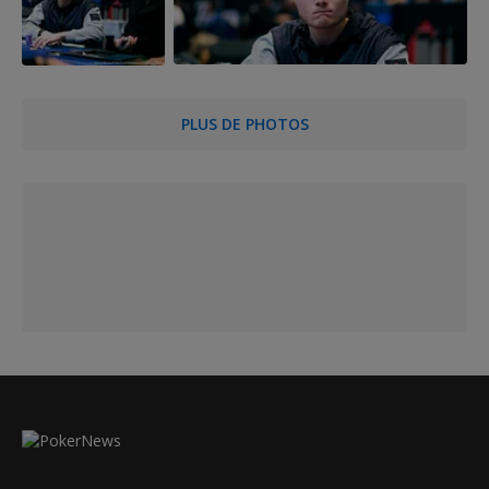
PLUS DE PHOTOS