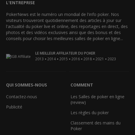
L'ENTREPRISE
PokerNews est le numéro un mondial de l'info poker. Nos
visiteurs trouveront quotidiennement des articles à jour sur
l'actualité du poker live et online, des reportages en direct, des
photos et des vidéos exclusives ainsi que des bonus et des
conseils pour choisir les meilleures salles de poker en ligne...
LE MEILLEUR AFFILIATEUR DU POKER
•
•
•
•
•
•
2013
2014
2015
2016
2018
2021
2023
QUI SOMMES-NOUS
COMMENT
Contactez-nous
Les Salles de poker en ligne
(review)
Publicité
Les règles du poker
Classement des mains du
Poker