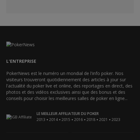
L'ENTREPRISE
PokerNews est le numéro un mondial de l'info poker. Nos
visiteurs trouveront quotidiennement des articles à jour sur
l'actualité du poker live et online, des reportages en direct, des
photos et des vidéos exclusives ainsi que des bonus et des
conseils pour choisir les meilleures salles de poker en ligne...
LE MEILLEUR AFFILIATEUR DU POKER
•
•
•
•
•
•
2013
2014
2015
2016
2018
2021
2023