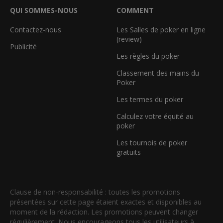
QUI SOMMES-NOUS
COMMENT
Contactez-nous
Les Salles de poker en ligne
(review)
Publicité
Les règles du poker
Classement des mains du
Poker
Les termes du poker
Calculez votre équité au
poker
Les tournois de poker
gratuits
Clause de non-responsabilité : toutes les promotions
présentées sur cette page étaient exactes et disponibles au
moment de la rédaction. Les promotions peuvent changer
régulièrement. Nous encourageons tous les utilisateurs à