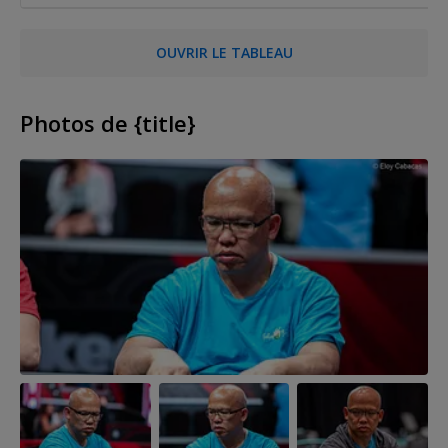
OUVRIR LE TABLEAU
Photos de {title}