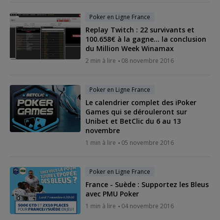
Poker en Ligne France
Replay Twitch : 22 survivants et
100.658€ à la gagne... la conclusion
du Million Week Winamax
2 min à lire
08 novembre 2016
Poker en Ligne France
Le calendrier complet des iPoker
Games qui se dérouleront sur
Unibet et BetClic du 6 au 13
novembre
1 min à lire
05 novembre 2016
Poker en Ligne France
France - Suède : Supportez les Bleus
avec PMU Poker
1 min à lire
04 novembre 2016