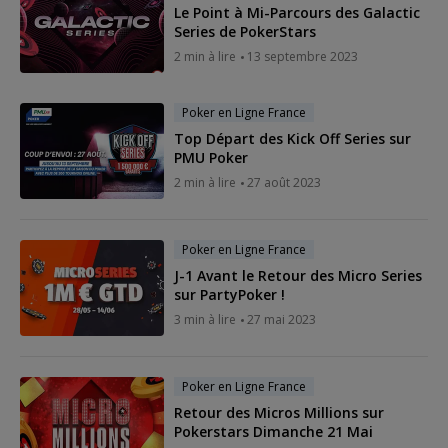
Le Point à Mi-Parcours des Galactic
Series de PokerStars
2 min à lire
13 septembre 2023
Poker en Ligne France
Top Départ des Kick Off Series sur
PMU Poker
2 min à lire
27 août 2023
Poker en Ligne France
J-1 Avant le Retour des Micro Series
sur PartyPoker !
3 min à lire
27 mai 2023
Poker en Ligne France
Retour des Micros Millions sur
Pokerstars Dimanche 21 Mai