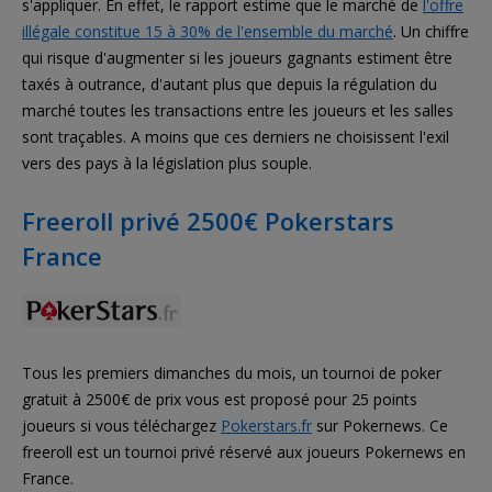
s'appliquer. En effet, le rapport estime que le marché de
l'offre
illégale constitue 15 à 30% de l'ensemble du marché
. Un chiffre
qui risque d'augmenter si les joueurs gagnants estiment être
taxés à outrance, d'autant plus que depuis la régulation du
marché toutes les transactions entre les joueurs et les salles
sont traçables. A moins que ces derniers ne choisissent l'exil
vers des pays à la législation plus souple.
Freeroll privé 2500€ Pokerstars
France
Tous les premiers dimanches du mois, un tournoi de poker
gratuit à 2500€ de prix vous est proposé pour 25 points
joueurs si vous téléchargez
Pokerstars.fr
sur Pokernews. Ce
freeroll est un tournoi privé réservé aux joueurs Pokernews en
France.