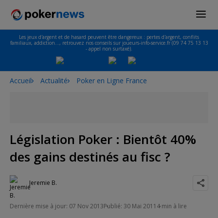
Les jeux d'argent et de hasard peuvent être dangereux : pertes d'argent, conflits
familiaux, addiction…, retrouvez nos conseils sur joueurs-info-service.fr (09 74 75 13 13
- appel non surtaxé).
Accueil
Actualité
Poker en Ligne France
Législation Poker : Bientôt 40%
des gains destinés au fisc ?
Jeremie B.
Dernière mise à jour: 07 Nov 2013
Publié: 30 Mai 2011
4 min à lire