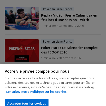
Poker en Ligne France
Replay Vidéo : Pierre Calamusa en
feu lors d'une session Twitch
1 min à lire
03 novembre 2016
Poker en Ligne France
PokerStars : Le calendrier complet
des FCOOP 2016
1 min à lire
28 octobre 2016
Votre vie privée compte pour nous
Poker en Ligne France
Si vous « acceptez tous les cookies », vous acceptez que nous
French Poker Championship : Le
utilisions des cookies et technologies similaires pour améliorer
programme complet du festival
votre expérience, ainsi qu'à des fins analytiques et marketing.
online de PMU
Consultez notre Politique sur les cookies
1 min à lire
27 octobre 2016
Accepter tous les cookies