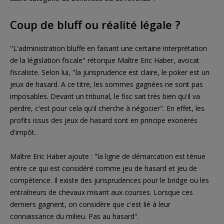
Coup de bluff ou réalité légale ?
"L'administration bluffe en faisant une certaine interprétation
de la législation fiscale" rétorque Maître Eric Haber, avocat
fiscaliste. Selon lui, "la jurisprudence est claire, le poker est un
jeux de hasard. A ce titre, les sommes gagnées ne sont pas
imposables. Devant un tribunal, le fisc sait très bien qu'il va
perdre, c'est pour cela qu'il cherche à négocier". En effet, les
profits issus des jeux de hasard sont en principe exonérés
d'impôt.
Maître Eric Haber ajoute : "la ligne de démarcation est ténue
entre ce qui est considéré comme jeu de hasard et jeu de
compétence. Il existe des jurisprudences pour le bridge ou les
entraîneurs de chevaux misant aux courses. Lorsque ces
derniers gagnent, on considère que c'est lié à leur
connaissance du milieu. Pas au hasard".