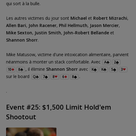
qui sort à la bulle.
Les autres victimes du jour sont
Michael
et
Robert Mizrachi
,
Allen Bari
,
John Racener
,
Phil Hellmuth
,
Jason Mercier
,
Mike Sexton
,
Justin Smith
,
John-Robert Bellande
et
Shannon Shorr
.
Mike Matusow, victime d'une intoxication alimentaire, parvient
néanmoins à monter un stack confortable. Avec
A
2
, il élimine
Shannon Shorr
avec
10
8
K
K
5
3
sur le board
.
Q
7
8
6
8
.
Event #25: $1,500 Limit Hold'em
Shootout