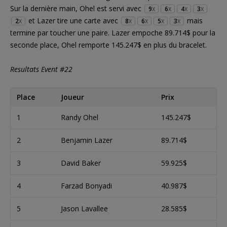
Sur la dernière main, Ohel est servi avec
9
6
4
3
X
X
X
X
et Lazer tire une carte avec
mais
2
8
6
5
3
X
X
X
X
X
termine par toucher une paire. Lazer empoche 89.714$ pour la
seconde place, Ohel remporte 145.247$ en plus du bracelet.
Resultats Event #22
Place
Joueur
Prix
1
Randy Ohel
145.247$
2
Benjamin Lazer
89.714$
3
David Baker
59.925$
4
Farzad Bonyadi
40.987$
5
Jason Lavallee
28.585$