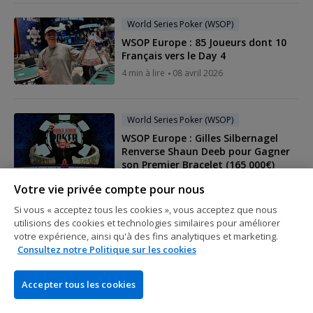
World Series Poker (WSOP)
WSOP Europe : 85 Joueurs dont 10
Français vers le Day 4
4 min à lire
08 avril 2026
World Series Poker (WSOP)
WSOP Europe : Gilles Silbernagel
Renverse Shaun Deeb pour Gagner
son Premier Bracelet (165 000€)
2 min à lire
04 avril 2026
Votre vie privée compte pour nous
Si vous « acceptez tous les cookies », vous acceptez que nous
utilisions des cookies et technologies similaires pour améliorer
World Series Poker (WSOP)
votre expérience, ainsi qu'à des fins analytiques et marketing.
WSOP Europe : Julien Stropoli 6e de
Consultez notre Politique sur les cookies
l'Opener, Gilles Silbernagel en TF du
Colossus
Accepter tous les cookies
2 min à lire
04 avril 2026