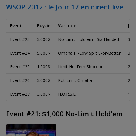
WSOP 2012 : le Jour 17 en direct live
Event
Buy-in
Variante
Jou
Event #23
3.000$
No-Limit Hold'em - Six-Handed
3/3
Event #24
5.000$
Omaha Hi-Low Split 8-or-Better
3/3
Event #25
1.500$
Limit Hold'em Shootout
2/3
Event #26
3.000$
Pot-Limit Omaha
2/3
Event #27
3.000$
H.O.R.S.E.
1/3
Event #21: $1,000 No-Limit Hold'em