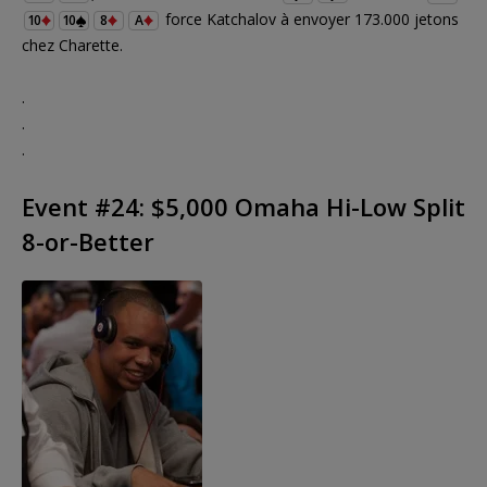
force Katchalov à envoyer 173.000 jetons
10
10
8
A
chez Charette.
.
.
.
Event #24: $5,000 Omaha Hi-Low Split
8-or-Better