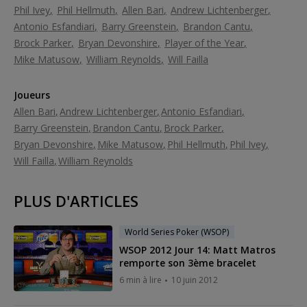
Phil Ivey
Phil Hellmuth
Allen Bari
Andrew Lichtenberger
Antonio Esfandiari
Barry Greenstein
Brandon Cantu
Brock Parker
Bryan Devonshire
Player of the Year
Mike Matusow
William Reynolds
Will Failla
Joueurs
Allen Bari
Andrew Lichtenberger
Antonio Esfandiari
Barry Greenstein
Brandon Cantu
Brock Parker
Bryan Devonshire
Mike Matusow
Phil Hellmuth
Phil Ivey
Will Failla
William Reynolds
PLUS D'ARTICLES
World Series Poker (WSOP)
WSOP 2012 Jour 14: Matt Matros
remporte son 3ème bracelet
6 min à lire
10 juin 2012