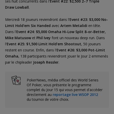
ses huit concurrents dans l'
Event #22: $2,500 2–7 Triple
Draw Lowball
.
Mercredi 18 joueurs reviendront dans l'
Event #23: $3,000 No-
Limit Hold'em Six Handed
avec
Artem Metalidi
en tête.
Dans l'
Event #24: $5,000 Omaha Hi-Low Split 8-or-Better
,
Mike Matusow
et
Phil Ivey
font un nouveau deep run. Dans
l'
Event #25: $1,500 Limit Hold'em Shootout
, 50 joueurs
restent en course. Enfin, dans l'
Event #26: $3,000 Pot-Limit
Omaha
, 138 participants reviendront jouer le Jour 2 emmenés
par le chipleader
Joseph Ressler
.
PokerNews, média officiel des World Series
Of Poker, vous présente le programme
complet du Jour 15 qui vous permet d'accéder
directement au
reportage live WSOP 2012
du tournoi de votre choix.