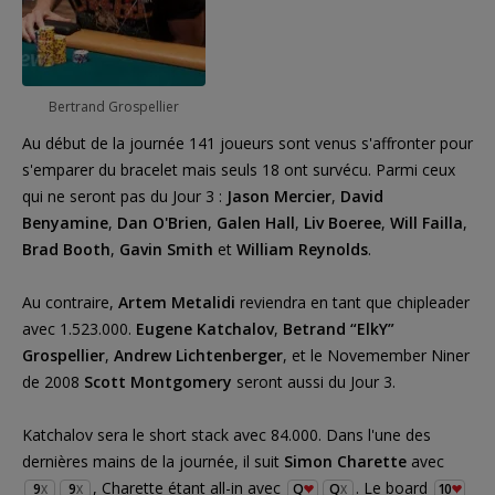
Bertrand Grospellier
Au début de la journée 141 joueurs sont venus s'affronter pour
s'emparer du bracelet mais seuls 18 ont survécu. Parmi ceux
qui ne seront pas du Jour 3 :
Jason Mercier
,
David
Benyamine
,
Dan O'Brien
,
Galen Hall
,
Liv Boeree
,
Will Failla
,
Brad Booth
,
Gavin Smith
et
William Reynolds
.
Au contraire,
Artem Metalidi
reviendra en tant que chipleader
avec 1.523.000.
Eugene Katchalov
,
Betrand “ElkY”
Grospellier
,
Andrew Lichtenberger
, et le Novemember Niner
de 2008
Scott Montgomery
seront aussi du Jour 3.
Katchalov sera le short stack avec 84.000. Dans l'une des
dernières mains de la journée, il suit
Simon Charette
avec
, Charette étant all-in avec
. Le board
9
9
Q
Q
10
X
X
X