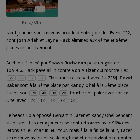
Randy Ohel
Neuf joueurs sont revenus pour le dernier jour de l'Event #22,
dont
Josh Arieh
et
Layne Flack
éliminés aux 9ème et 8ème
places respectivement.
Arieh est éliminé par
Shawn Buchanan
pour un gain de
10.970$. Flack paye all-in contre
Von Altizer
qui montre
9
X
. Flack muck et repart avec 14.725$.
David
7
6
5
3
X
X
X
X
Baker
sort à la 3ème place par
Randy Ohel
à la 3ème place
quand son
touche une paire river contre
7
4
3
2
X
X
X
X
Ohel avec
.
7
6
5
3
2
X
X
X
X
X
Le heads-up a opposé Benjamin Lazer et Randy Ohel pendant
six heures. Les deux joueurs se sont retrouvés avec 90% des
jetons en jeu chacun leur tour, mais à la la fin de la nuit, Lazer
se retrouve avec une seule big blind et ne parvient à remonter.