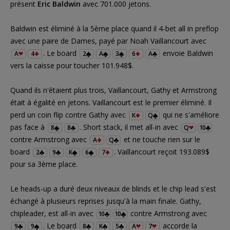
présent
Eric Baldwin
avec 701.000 jetons.
Baldwin est éliminé à la 5ème place quand il 4-bet all in preflop
avec une paire de Dames, payé par Noah Vaillancourt avec
. Le board
envoie Baldwin
A
4
2
A
3
6
A
vers la caisse pour toucher 101.948$.
Quand ils n'étaient plus trois, Vaillancourt, Gathy et Armstrong
était à égalité en jetons. Vaillancourt est le premier éliminé. Il
perd un coin flip contre Gathy avec
qui ne s'améliore
K
Q
pas face à
. Short stack, il met all-in avec
8
8
Q
10
contre Armstrong avec
et ne touche rien sur le
A
Q
board
. Vaillancourt reçoit 193.089$
2
9
K
6
7
pour sa 3ème place.
Le heads-up a duré deux niveaux de blinds et le chip lead s'est
échangé à plusieurs reprises jusqu'à la main finale. Gathy,
chipleader, est all-in avec
contre Armstrong avec
10
10
. Le board
accorde la
9
9
8
K
5
A
7