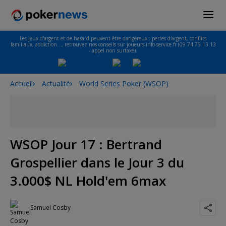
Les jeux d'argent et de hasard peuvent être dangereux : pertes d'argent, conflits
familiaux, addiction…, retrouvez nos conseils sur joueurs-info-service.fr (09 74 75 13 13
- appel non surtaxé).
Accueil
Actualité
World Series Poker (WSOP)
WSOP Jour 17 : Bertrand
Grospellier dans le Jour 3 du
3.000$ NL Hold'em 6max
Samuel Cosby