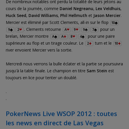
De nombreux notables ont perdu la totalité de leurs jetons au
cours de la journée, comme
Daniel Negreanu
,
Lex Veldhuis
,
Huck Seed
,
David Williams
,
Phil Hellmuth
et
Jason Mercier
.
Mercier est éliminé par Scott Clements, all-in sur le flop
10
. Clements retourne
pour un
9
2
A
9
9
7
brelan, Mercier montre
pour une paire
A
A
8
4
supérieure au flop et un tirage couleur. Le
turn et le
2
10
river envoient Mercier vers la sortie.
Mercredi nous verrons la bulle éclater et la partie se poursuivra
jusqu'à la table finale. Le champion en titre
Sam Stein
est
toujours en lice pour tenter un doublé.
.
.
PokerNews Live WSOP 2012 : toutes
les news en direct de Las Vegas