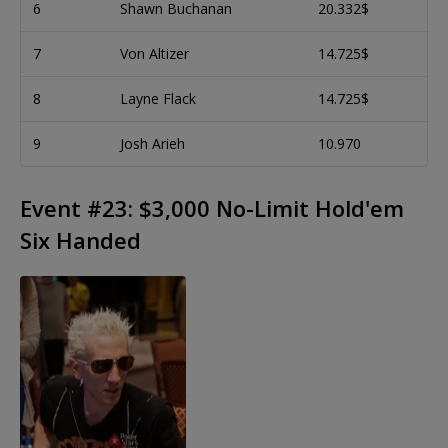
6
Shawn Buchanan
20.332$
7
Von Altizer
14.725$
8
Layne Flack
14.725$
9
Josh Arieh
10.970
Event #23: $3,000 No-Limit Hold'em
Six Handed