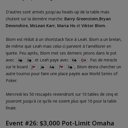
D'autres sont arrivés jusqu'au heads-up de la table mais
chutent sur la dernière marche:
Barry Greenstein
,
Bryan
Devonshire
,
McLean Karr
,
Maria Ho
et
Viktor Blom
.
Blom est réduit à un shortstack face à Leah. Blom a un brelan,
de même que Leah mais celui-ci parvient à l'améliorer en
quinte. Peu après, Blom met ses derniers jetons dans le pot
avec
et Leah paye avec
. Pas de miracle
4
2
K
Q
sur le board
, Blom devra chercher un
J
J
A
7
3
autre tournoi pour faire une place payée aux World Series of
Poker.
Mercredi les 50 rescapés reviendront sur 10 tables de cinq et
joueront jusqu'à ce qu'ils ne soient plus que 10 pour la table
finale.
Event #26: $3,000 Pot-Limit Omaha