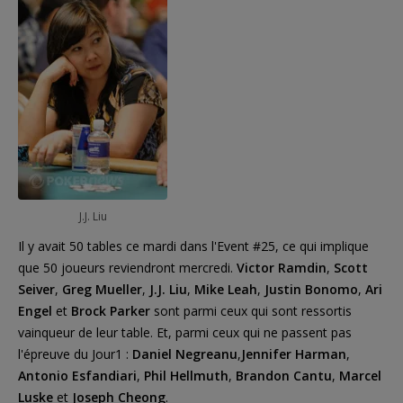
J.J. Liu
Il y avait 50 tables ce mardi dans l'Event #25, ce qui implique
que 50 joueurs reviendront mercredi.
Victor Ramdin
,
Scott
Seiver
,
Greg Mueller
,
J.J. Liu
,
Mike Leah
,
Justin Bonomo
,
Ari
Engel
et
Brock Parker
sont parmi ceux qui sont ressortis
vainqueur de leur table. Et, parmi ceux qui ne passent pas
l'épreuve du Jour1 :
Daniel Negreanu
,
Jennifer Harman
,
Antonio Esfandiari
,
Phil Hellmuth
,
Brandon Cantu
,
Marcel
Luske
et
Joseph Cheong
.