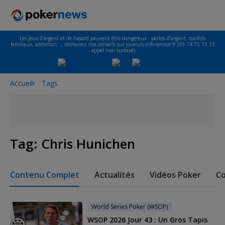
Les jeux d'argent et de hasard peuvent être dangereux : pertes d'argent, conflits
familiaux, addiction…, retrouvez nos conseils sur joueurs-info-service.fr (09 74 75 13 13
- appel non surtaxé).
Accueil
Tags
Tag:
Chris Hunichen
Contenu Complet
Actualités
Vidéos Poker
Co
World Series Poker (WSOP)
WSOP 2026 Jour 43 : Un Gros Tapis