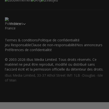
France
Termes & conditions
Politique de confidentialité
Jeu Responsable
Clause de non-responsabilité
Nos annonceurs
Préférences de confidentialité
© 2003-2026 iBus Media Limited. Tous droits réservés. Ce
matériel ne peut être reproduit, modifié ou distribué sans
l'accord écrit et la permission officielle du détenteur des droits.
iBus Media Limited, 33-37 Athol Street IM1 1LB -Douglas -Isle
of Man