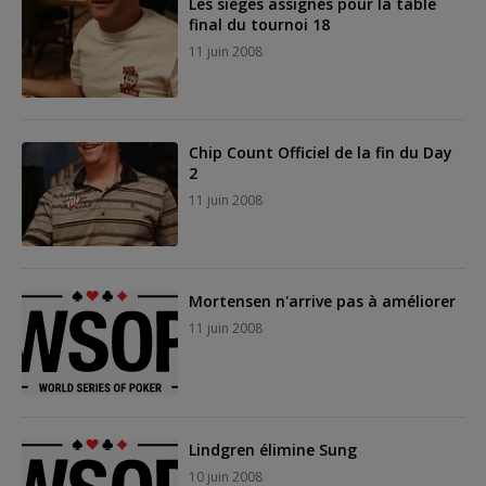
Les sièges assignés pour la table
final du tournoi 18
11 juin 2008
Chip Count Officiel de la fin du Day
2
11 juin 2008
Mortensen n'arrive pas à améliorer
11 juin 2008
Lindgren élimine Sung
10 juin 2008