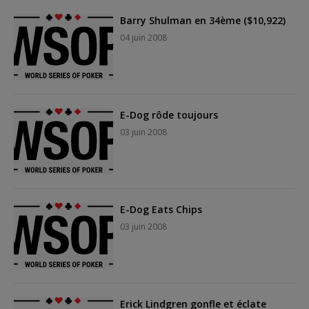
Barry Shulman en 34ème ($10,922)
04 juin 2008
E-Dog rôde toujours
03 juin 2008
E-Dog Eats Chips
03 juin 2008
Erick Lindgren gonfle et éclate