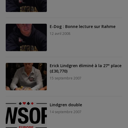
E-Dog : Bonne lecture sur Rahme
12 avril 2008
Erick Lindgren éliminé à la 27° place
(£30,770)
15 septembre 2007
Lindgren double
14 septembre 2007