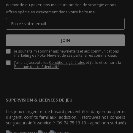
du monde du poker, nos meilleurs articles de stratégie et nos
offres spéciales directement dans votre boîte mail.
JOIN
Je souhaite m’abonner aux newsletters et aux communications
marketing de PokerNews et de ses partenaires commerciaux.
J’ai lu et j’accepte les
Conditions générales
et j’ai lu et compris la
Politique de confidentialité
.
SUPERVISION & LICENCES DE JEU
Les jeux d'argent et de hasard peuvent être dangereux : pertes
d'argent, conflits familiaux, addiction…, retrouvez nos conseils
sur joueurs-info-service.fr (09 74 75 13 13 - appel non surtaxé).