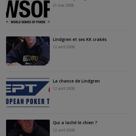
31 mai 2008
Lindgren et ses KK crakés
12 avril 2008
La chance de Lindgren
12 avril 2008
Qui a laché le chien ?
12 avril 2008