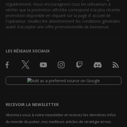
régulièrement. Nous encourageons tous les utilisateurs à
vérifier que la promotion affichée correspond à la plus récente
promotion disponible en cliquant sur la page d' accueil de
l'opérateur. Veuillez lire attentivement les conditions générales
avant d'accepter une offre promotionnelle de bienvenue.
LES RÉSEAUX SOCIAUX
RECEVOIR LA NEWSLETTER
Abonnez-vous à notre newsletter et recevez les dernières infos
du monde du poker, nos meilleurs articles de stratégie et nos