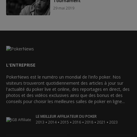
Tournament
29 mai 2019
L'ENTREPRISE
PokerNews est le numéro un mondial de l'info poker. Nos
visiteurs trouveront quotidiennement des articles à jour sur
l'actualité du poker live et online, des reportages en direct, des
photos et des vidéos exclusives ainsi que des bonus et des
conseils pour choisir les meilleures salles de poker en ligne...
LE MEILLEUR AFFILIATEUR DU POKER
•
•
•
•
•
•
2013
2014
2015
2016
2018
2021
2023