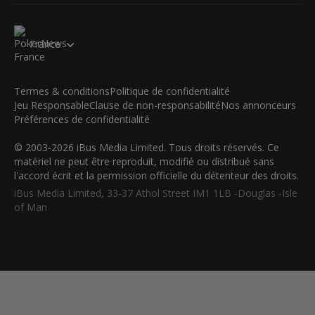
France
Termes & conditions
Politique de confidentialité
Jeu Responsable
Clause de non-responsabilité
Nos annonceurs
Préférences de confidentialité
© 2003-2026 iBus Media Limited. Tous droits réservés. Ce
matériel ne peut être reproduit, modifié ou distribué sans
l'accord écrit et la permission officielle du détenteur des droits.
iBus Media Limited, 33-37 Athol Street IM1 1LB -Douglas -Isle
of Man