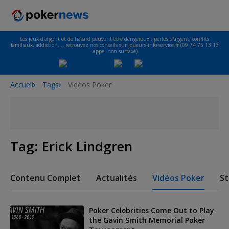
Les jeux d'argent et de hasard peuvent être dangereux : pertes d'argent, conflits
familiaux, addiction…, retrouvez nos conseils sur joueurs-info-service.fr (09 74 75 13 13
- appel non surtaxé).
Accueil
Tags
Vidéos Poker
Tag:
Erick Lindgren
Contenu Complet
Actualités
Vidéos Poker
St
Poker Celebrities Come Out to Play
the Gavin Smith Memorial Poker