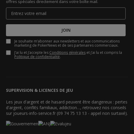
offres spéciales directement dans votre boîte mail.
JOIN
Je souhaite m’abonner aux newsletters et aux communications
marketing de PokerNews et de ses partenaires commerciaux.
J’ai lu et j’accepte les
Conditions générales
et j’ai lu et compris la
Politique de confidentialité
.
SUPERVISION & LICENCES DE JEU
Les jeux d'argent et de hasard peuvent être dangereux : pertes
d'argent, conflits familiaux, addiction…, retrouvez nos conseils
sur joueurs-info-service.fr (09 74 75 13 13 - appel non surtaxé).