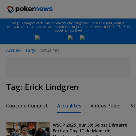
Les jeux d'argent et de hasard peuvent être dangereux : pertes d'argent, conflits
familiaux, addiction…, retrouvez nos conseils sur joueurs-info-service.fr (09 74 75 13 13
- appel non surtaxé).
Accueil
Tags
Actualités
Tag:
Erick Lindgren
Contenu Complet
Actualités
Vidéos Poker
St
WSOP 2025 Jour 39: Selbst Démarre
Fort au Day 1C du Main; de