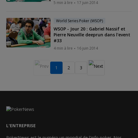
5 min à lire
17 juin 2014
World Series Poker (WSOP)
WSOP - Jour 20 : Gabriel Nassif et
Pierre Neuville deeprun dans l'event
#33
4 min à lire
16 juin 2014
1
2
3
L'ENTREPRISE
PokerNews est le numéro un mondial de l'info poker. Nos