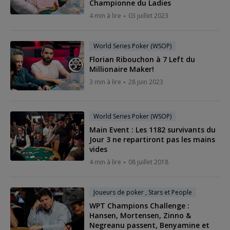
Championne du Ladies
4 min à lire
03 juillet 2023
World Series Poker (WSOP)
Florian Ribouchon à 7 Left du
Millionaire Maker!
3 min à lire
28 juin 2023
World Series Poker (WSOP)
Main Event : Les 1182 survivants du
Jour 3 ne repartiront pas les mains
vides
4 min à lire
08 juillet 2018
Joueurs de poker , Stars et People
WPT Champions Challenge :
Hansen, Mortensen, Zinno &
Negreanu passent, Benyamine et