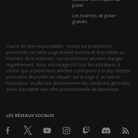
poker
Les tournois de poker
gratuits
Clause de non-responsabilité : toutes les promotions
présentées sur cette page étaient exactes et disponibles au
moment de la rédaction. Les promotions peuvent changer
régulièrement. Nous encourageons tous les utilisateurs à
vérifier que la promotion affichée correspond à la plus récente
promotion disponible en cliquant sur la page d' accueil de
l'opérateur. Veuillez lire attentivement les conditions générales
avant d'accepter une offre promotionnelle de bienvenue.
LES RÉSEAUX SOCIAUX