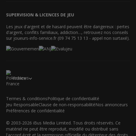
SUPERVISION & LICENCES DE JEU
Les jeux d'argent et de hasard peuvent être dangereux : pertes
d'argent, conflits familiaux, addiction…, retrouvez nos conseils
sur joueurs-info-service.fr (09 74 75 13 13 - appel non surtaxé).
France
Termes & conditions
Politique de confidentialité
Jeu Responsable
Clause de non-responsabilité
Nos annonceurs
Préférences de confidentialité
© 2003-2026 iBus Media Limited. Tous droits réservés. Ce
matériel ne peut être reproduit, modifié ou distribué sans
l'accord écrit et la permission officielle du détenteur des droits.