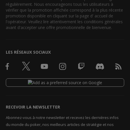
régulièrement. Nous encourageons tous les utilisateurs à
vérifier que la promotion affichée correspond à la plus récente
promotion disponible en cliquant sur la page d' accueil de
l'opérateur. Veuillez lire attentivement les conditions générales
avant d'accepter une offre promotionnelle de bienvenue.
LES RÉSEAUX SOCIAUX
RECEVOIR LA NEWSLETTER
Abonnez-vous à notre newsletter et recevez les dernières infos
du monde du poker, nos meilleurs articles de stratégie et nos