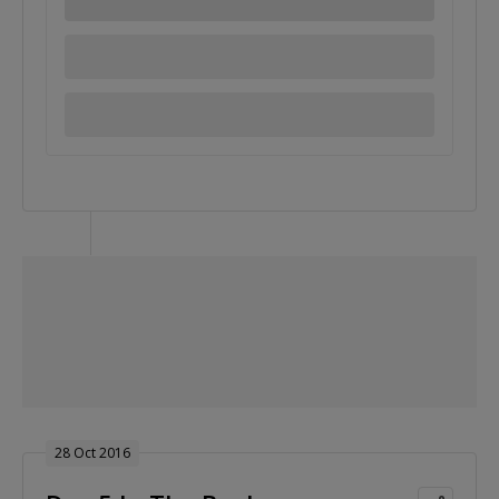
28 Oct 2016