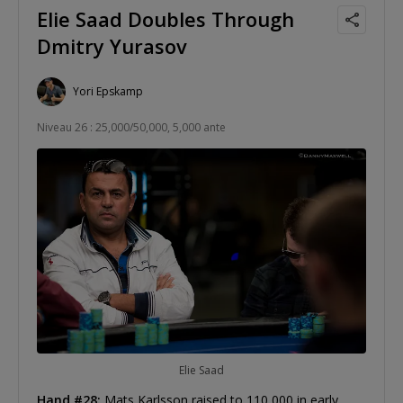
Elie Saad Doubles Through
Dmitry Yurasov
Yori Epskamp
Niveau 26 : 25,000/50,000, 5,000 ante
Elie Saad
Hand #28:
Mats Karlsson raised to 110,000 in early