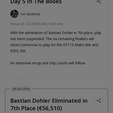
Day 5 In The Books
Yori Epskamp
Niveau 26 : 25,000/50,000, 5,000 ante
With the elimination of Bastian Dohler in 7th place, play
has been suspended. The six remaining finalists will
return tomorrow to play for the EPT13 Malta title and
€355,700.
An extensive recap and chip counts will follow.
28 Oct 2016
Bastian Dohler Eliminated in
7th Place (€56,510)