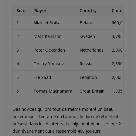
Seat
Player
Country
Chip Count
1
Aliaksei Boika
Belarus
960,000
2
Mats Karlsson
Sweden
3,795,000
3
Peter Ockenden
Netherlands
2,300,000
4
Dmitry Yurasov
Russia
2,890,000
5
Elie Saad
Lebanon
2,065,000
6
Tomas Macnamara
Great Britain
1,835,000
Des novices qui ont tout de même montré un beau
poker depuis l'entame du tournoi, le duo de tête étant
présent dans les hauteurs du chipcount depuis le Jour 2
d'un événement qui a rassemblé 468 joueurs.