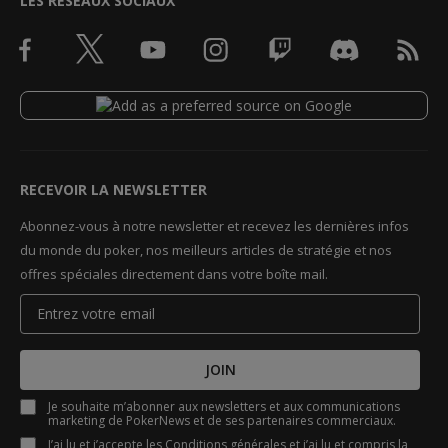
LES RÉSEAUX SOCIAUX
RECEVOIR LA NEWSLETTER
Abonnez-vous à notre newsletter et recevez les dernières infos
du monde du poker, nos meilleurs articles de stratégie et nos
offres spéciales directement dans votre boîte mail.
JOIN
Je souhaite m’abonner aux newsletters et aux communications
marketing de PokerNews et de ses partenaires commerciaux.
J’ai lu et j’accepte les
Conditions générales
et j’ai lu et compris la