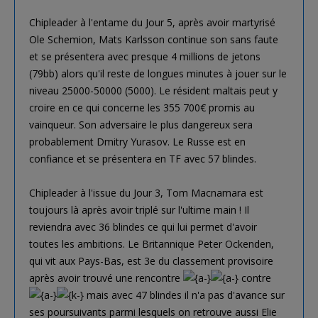
Chipleader à l'entame du Jour 5, après avoir martyrisé
Ole Schemion, Mats Karlsson continue son sans faute
et se présentera avec presque 4 millions de jetons
(79bb) alors qu'il reste de longues minutes à jouer sur le
niveau 25000-50000 (5000). Le résident maltais peut y
croire en ce qui concerne les 355 700€ promis au
vainqueur. Son adversaire le plus dangereux sera
probablement Dmitry Yurasov. Le Russe est en
confiance et se présentera en TF avec 57 blindes.
Chipleader à l'issue du Jour 3, Tom Macnamara est
toujours là après avoir triplé sur l'ultime main ! Il
reviendra avec 36 blindes ce qui lui permet d'avoir
toutes les ambitions. Le Britannique Peter Ockenden,
qui vit aux Pays-Bas, est 3e du classement provisoire
après avoir trouvé une rencontre
contre
mais avec 47 blindes il n'a pas d'avance sur
ses poursuivants parmi lesquels on retrouve aussi Elie