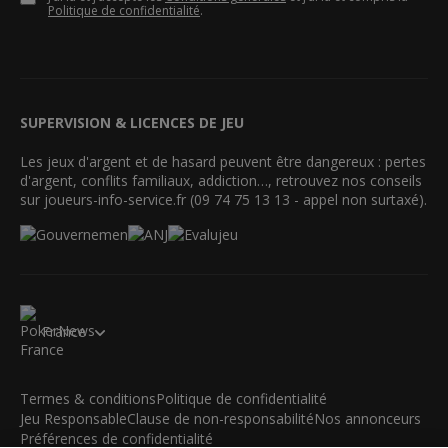
Politique de confidentialité
.
SUPERVISION & LICENCES DE JEU
Les jeux d'argent et de hasard peuvent être dangereux : pertes
d'argent, conflits familiaux, addiction…, retrouvez nos conseils
sur joueurs-info-service.fr (09 74 75 13 13 - appel non surtaxé).
France
Termes & conditions
Politique de confidentialité
Jeu Responsable
Clause de non-responsabilité
Nos annonceurs
Préférences de confidentialité