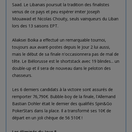
Saad. Le Libanais poursuit la tradition des finalistes
venus de ce pays et peu espérer imiter Joseph
Mouawad et Nicolas Chouity, seuls vainqueurs du Liban
lors des 13 saisons EPT.
Aliaksei Boika a effectué un remarquable tournoi,
toujours aux avant-postes depuis le Jour 2 lui aussi,
mais le début de sa finale n'occasionnera pas de mal de
tête. Le Biélorusse est le shortstack avec 19 blindes... un
double-up et il sera de nouveau dans le peloton des
chasseurs.
Les 6 derniers candidats à la victoire sont assurés de
remporter 76,790€. Bubble-boy de la finale, l'Allemand
Bastian Dohler était le dernier des qualifiés Spin&Go
PokerStars dans la place. Il a transformé ses 10€ de
départ en un joli chèque de 56 510€ !
Les éliminés du Jour 5