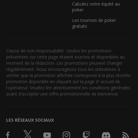
Calculez votre équité au
poker
Les tournois de poker
gratuits
Clause de non-responsabilité : toutes les promotions
présentées sur cette page étaient exactes et disponibles au
moment de la rédaction. Les promotions peuvent changer
régulièrement. Nous encourageons tous les utilisateurs à
vérifier que la promotion affichée correspond à la plus récente
promotion disponible en cliquant sur la page d' accueil de
l'opérateur. Veuillez lire attentivement les conditions générales
avant d'accepter une offre promotionnelle de bienvenue.
LES RÉSEAUX SOCIAUX