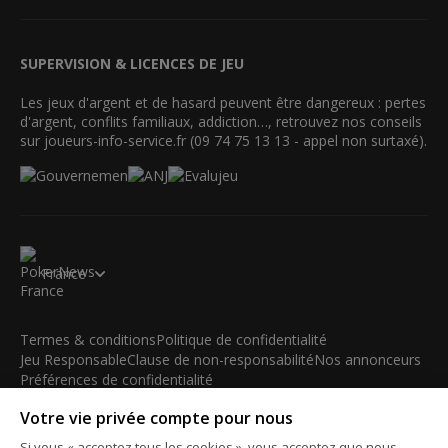
SUPERVISION & LICENCES DE JEU
Les jeux d'argent et de hasard peuvent être dangereux : pertes
d'argent, conflits familiaux, addiction…, retrouvez nos conseils
sur joueurs-info-service.fr (09 74 75 13 13 - appel non surtaxé).
France
Termes & conditions
Politique de confidentialité
Jeu Responsable
Clause de non-responsabilité
Nos annonceurs
Préférences de confidentialité
Votre vie privée compte pour nous
© 2003-2026 iBus Media Limited. Tous droits réservés. Ce
matériel ne peut être reproduit, modifié ou distribué sans
Si vous « acceptez tous les cookies », vous acceptez que nous