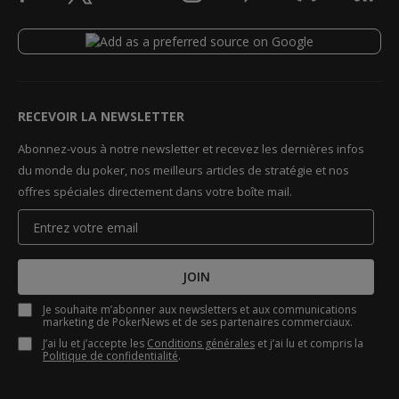
RECEVOIR LA NEWSLETTER
Abonnez-vous à notre newsletter et recevez les dernières infos
du monde du poker, nos meilleurs articles de stratégie et nos
offres spéciales directement dans votre boîte mail.
JOIN
Je souhaite m’abonner aux newsletters et aux communications
marketing de PokerNews et de ses partenaires commerciaux.
J’ai lu et j’accepte les
Conditions générales
et j’ai lu et compris la
Politique de confidentialité
.